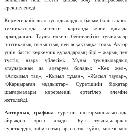
ерекшеленеді.
Көрмеге қойылған туындылардың басым бөлігі акрил
техникасында кенепте, картонда және қағазда
орындалған. Таулы өлкені бейнелейтін туындылар
поэтикалық тыныштық пен асқақтыққа толы. Автор
үшін басты көркемдік құралдардың бірі – жарық пен
түстің өзара үйлесімі. Мұны туындылардың
атауларынан да аңғаруға болады: «Көк жел»,
«Алқызыл таң», «Қызыл тұман», «Жасыл таулар»,
«Жарқыраған мұздықтар». Суретшінің бірқатар
шығармалары көрерменді ертегілер әлеміне
жетелейді.
Авторлық графика
суретші шығармашылығында
айрықша орын алады. Бұл туындылардан
суреткердің табиғаттың әр сәттік күйін, мінезі мен