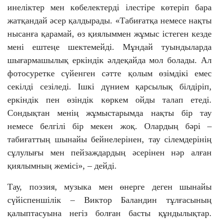
инеліктер мен көбелектерді ілестіре көтеріп бара
жатқандай әсер қалдырады. «Табиғатқа немесе нақты
нысанға қарамай, өз қиялыммен жұмыс істеген кезде
мені ештеңе шектемейді. Мұндай туындыларда
шығармашылық еркіндік әлдеқайда мол болады. Ал
фотосуретке сүйенген сәтте қолым өзімдікі емес
секілді сезіледі. Ішкі дүнием қарсылық білдіріп,
еркіндік пен өзіндік көркем ойды талап етеді.
Сондықтан менің жұмыстарымда нақты бір тау
немесе белгілі бір мекен жоқ. Олардың бәрі –
табиғаттың шынайы бейнелерінен, тау сілемдерінің
сұлулығы мен пейзаждардың әсерінен нәр алған
қиялымның жемісі», – дейді.
Тау, поэзия, музыка мен өнерге деген шынайы
сүйіспеншілік – Виктор Баландин тұлғасының
қалыптасуына негіз болған басты құндылықтар.