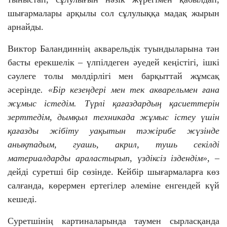
шығармалары арқылы сол сұлулыққа мадақ жырын
арнайды.
Виктор Баландиннің акварельдік туындыларына тән
басты ерекшелік – үлпілдеген әуедей кеңістігі, ішкі
сәулеге толы мөлдірлігі мен барқыттай жұмсақ
әсерінде
. «Бір кезеңдері мен тек акварельмен ғана
жұмыс істедім. Түрлі қағаздардың қасиеттерін
зерттедім, дымқыл техникада жұмыс істеу үшін
қағазды жібіту уақытын тәжірибе жүзінде
анықтадым, гуашь, акрил, тушь секілді
материалдарды араластырып, үздіксіз іздендім»
, –
дейді суретші бір сөзінде. Кейбір шығармаларға көз
салғанда, көрермен ертегілер әлеміне енгендей күй
кешеді.
Суретшінің картиналарында таумен сырласқанда