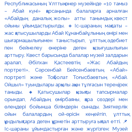
Республикасының Ұлттық өнер музейінде «10 тамыз
– Абай күні» қарсаңында балаларға арналған
«Абайдың даналық жолы» атты танымдық квест
ойыны ұйымдастырылды. 🔹Іс-шараның мақсаты –
жас қатысушыларды Абай Құнанбайұлының өмірі мен
шығармашылығымен таныстырып, ұлттық әдебиет
пен бейнелеу өнеріне деген қызығушылығын
арттыру. Квест барысында балалар музей залдарын
аралап, Әбілхан Қастеевтің «Жас Абайдың
портреті», Сәрсенбай Бейсенбаевтың «Абай»
портреті және Тоқболат Тоғысбаевтың «Абай.
Ойшыл» туындылары арқылы ақын тұлғасын тереңірек
таныды. 🔸Қатысушылар қызықты тапсырмалар
орындап, Абайдың өмірбаяны, қара сөздері мен
өлеңдері бойынша білімдерін сынады. Зияткерлік
ойын балалардың ой-өрісін кеңейтіп, ұлттық
құндылықтарға деген құрметін арттыруға ықпал етті. 📌
Іс-шараны ұйымдастырған және жүргізген: Музей