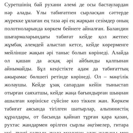
Суретшінің бай рухани әлемі де осы бастаулардан
нәр алады. Ұлы табиғатпен сырласқан сәттерде
жүрекке ұялаған ең таза әрі ең жарқын сезімдер оның
полотноларында көркем бейнеге айналған. Баландин
шығармаларындағы табиғат кейде қол жетпес
жұмбақ әлемдей алыстап кетсе, кейде көрерменге
мейлінше жақын әрі таныс болып көрінеді. Алайда
ол қашан да асқақ әрі айбынды қалпынан
айнымайды. Бұл кеңістікте адам да табиғаттың
ажырамас бөлшегі ретінде көрінеді. Ол – мәңгілік
жолаушы. Кейде ұзақ сапардан кейін тыныстап
отырған саяхатшы, кейде жаңа бағындырған шыңнан
ашылған көрініске сүйсіне көз тіккен жан. Көркем
табиғат аясында тігілген шатырлар, альпинистің
құралдары, от басында қайнап тұрған қара қазан,
рухтас жандармен өрілген сырлы әңгімелер, гитара
үні, түнгі салқын ауада маздаған алау жалыны мен