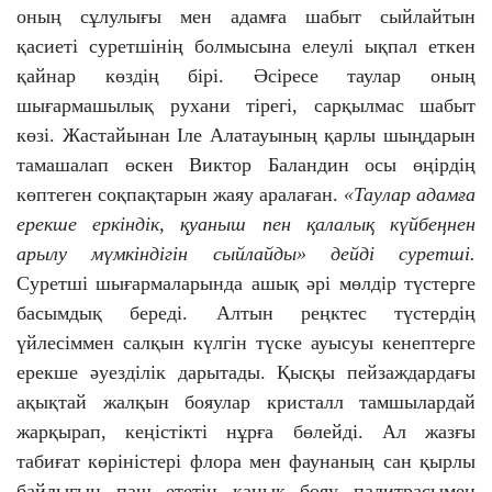
оның сұлулығы мен адамға шабыт сыйлайтын
қасиеті суретшінің болмысына елеулі ықпал еткен
қайнар көздің бірі. Әсіресе таулар оның
шығармашылық рухани тірегі, сарқылмас шабыт
көзі. Жастайынан Іле Алатауының қарлы шыңдарын
тамашалап өскен Виктор Баландин осы өңірдің
көптеген соқпақтарын жаяу аралаған.
«Таулар адамға
ерекше еркіндік, қуаныш пен қалалық күйбеңнен
арылу мүмкіндігін сыйлайды» дейді суретші.
Суретші шығармаларында ашық әрі мөлдір түстерге
басымдық береді. Алтын реңктес түстердің
үйлесіммен салқын күлгін түске ауысуы кенептерге
ерекше әуезділік дарытады. Қысқы пейзаждардағы
ақықтай жалқын бояулар кристалл тамшылардай
жарқырап, кеңістікті нұрға бөлейді. Ал жазғы
табиғат көріністері флора мен фаунаның сан қырлы
байлығын паш ететін қанық бояу палитрасымен