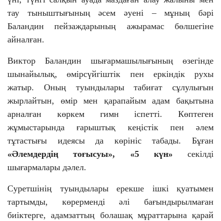
тау тыныштығының әсем әуені – мұның бәрі
Баландин пейзаждарының ажырамас бөлшегіне
айналған.
Виктор Баландин шығармашылығының өзегінде
шынайылық, өмірсүйгіштік пен еркіндік рухы
жатыр. Оның туындылары табиғат сұлулығын
жырлайтын, өмір мен қарапайым адам бақытына
арналған көркем гимн іспетті. Көптеген
жұмыстарында ғарыштық кеңістік пен әлем
тұтастығы идеясы да көрініс табады. Бұған
«Әлемдердің тоғысуы», «5 күн»
секілді
шығармалары дәлел.
Суретшінің туындылары ерекше ішкі қуатымен
тартымды, көрерменді әлі бағындырылмаған
биіктерге, адамзаттың болашақ мұраттарына қарай