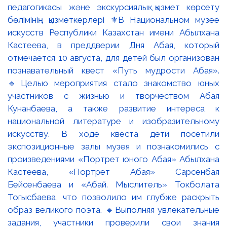
педагогикасы және экскурсиялық қызмет көрсету
бөлімінің қызметкерлері ⚜️В Национальном музее
искусств Республики Казахстан имени Абылхана
Кастеева, в преддверии Дня Абая, который
отмечается 10 августа, для детей был организован
познавательный квест «Путь мудрости Абая».
🔹Целью мероприятия стало знакомство юных
участников с жизнью и творчеством Абая
Кунанбаева, а также развитие интереса к
национальной литературе и изобразительному
искусству. В ходе квеста дети посетили
экспозиционные залы музея и познакомились с
произведениями «Портрет юного Абая» Абылхана
Кастеева, «Портрет Абая» Сарсенбая
Бейсенбаева и «Абай. Мыслитель» Токболата
Тогысбаева, что позволило им глубже раскрыть
образ великого поэта. 🔸Выполняя увлекательные
задания, участники проверили свои знания