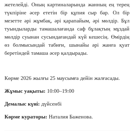
жетелейді. Оның картиналарында жанның ең терең
түкпіріне әсер ететін бір құпия сыр бар. Ол бір
мезетте әрі жұмбақ, әрі қарапайым, әрі мөлдір. Бұл
туындыларды тамашалағанда саф бұлақтың мұздай
мөлдір суынан сусындағандай күй кешесің. Өмірдің
өз болмысындай табиғи, шынайы әрі жанға қуат
беретіндей тамаша әсер қалдырады.
Көрме 2026 жылғы 25 маусымға дейін жалғасады.
Жұмыс уақыты:
10:00–19:00
Демалыс күні:
дүйсенбі
Көрме кураторы:
Наталия Баженова.