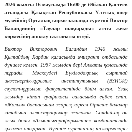
2026 жылғы 16 маусымда 16:00-де Әбілхан Қастеев
атындағы Қазақстан Республикасы Ұлттық өнер
музейінің Орталық көрме залында суретші Виктор
Баландиннің «Таулар шақырады» атты жеке
көрмесінің ашылу салтанаты өтеді.
Виктор Викторович Баландин 1946 жылы
Қытайдың Харбин қаласында эмигрант отбасында
дүниеге келген. 1957 жылдан бері Алматы қаласында
тұрады. Мәскеудегі Бүкілодақтық сырттай
инженерлік-құрылыс институтының (ВЗИСИ)
сәулет-құрылыс факультетінде білім алған. Ұзақ
жылдар кітап графикасы саласында еңбек етіп,
«Жалын» баспасынан жарық көрген бірнеше балалар
кітабына иллюстрациялар жасаған. Сондай-ақ он
жыл бойы «Алматыгороформление» комбинатында
қызмет атқарған. Бүгінде суретшінің шығармалары