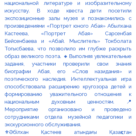
⚜️Әбілхан Қастеев атындағы Қазақстан