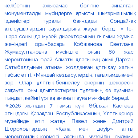
⚜️2026 жылдың 7 тамыз күні Әбілхан Қастеев
атындағы Қазақстан Республикасының Ұлттық өнер
музейінде өтіп жатқан Павел және Дмитрий
Шороховтардың «Қала мен дәуір» атты
мерейтойлық көрмесі аясында музейдің ғылыми