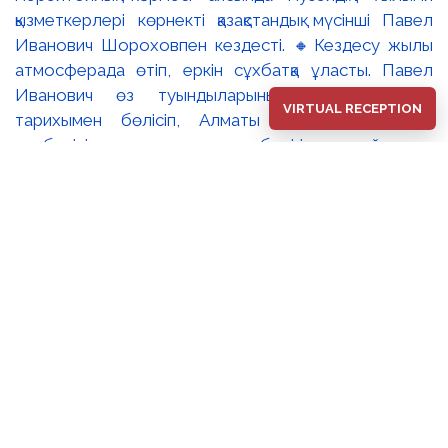
қызметкерлері көрнекті қазақстандық мүсінші Павел
Иванович Шороховпен кездесті. 🔸Кездесу жылы
атмосферада өтіп, еркін сұхбатқа ұласты. Павел
Иванович өз туындыларының дүниеге келу
VIRTUAL RECEPTION
тарихымен бөлісіп, Алматы қаласының көркем
келбетінің ажырамас бөлігіне айналған
монументалды мүсіндерге қатысты шығармашылық
ізденістері туралы баяндады. Сондай-ақ
қатысушылардың сауалдарына жауап берді. 🔹Іс-
шара соңында музей директорының ғылыми жұмыс
жөніндегі орынбасары Кобжанова Светлана
Жумасултановна мүсіншіге оның 80 жас
мерейтойына орай Алматы қаласының әкімі Дархан
Сатыбалдының атынан жолданған құттықтау хатын
табыс етті. ▫️Мұндай кездесулердің тағылымдық мәні
зор. Олар ұлттық бейнелеу өнерінің шежіресін
сақтауға, оны қалыптастырған тұлғаның өз аузынан
тыңдап, кейінгі ұрпаққа аманаттауға мүмкіндік береді.