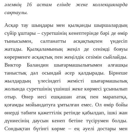
әлемнің
16
астам елінде жеке коллекцияларда
сақтаулы.
Асқар тау шыңдары мен қылқанды шыршалардың
сүйір ұштары – суретшінің кенептерінде бәрі де өмір
тынысымен, салтанатты асқақтықпен үндесіп
жатады. Қылқаламының жеңіл де сенімді бояуы
көрерменге асқақтық пен жеңілдік сезімін сыйлайды.
Виктор Баландин шығармашылығымен алғашқы
таныстық дәл осындай әсер қалдырады. Бірнеше
жылдардың үлесіндегі жемісті шығармашылық
жолында суретшінің үшінші жеке көрмесі ұсынылып
отыр. Өнер иесі ешқашан атақ пен марапатқа,
қоғамды мойындатуға ұмтылған емес. Ол өмір бойы
өнерді табиғи қажеттілік ретінде қабылдап, ішкі жан
дүниесінің даусын кенеп бетіне түсірумен болды.
Сондықтан бүгінгі көрме – ең әуелі достары мен