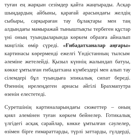
туған ең жарқын сезімдер қайта жаңғырады. Асқар
шыңдардың айбыны, қарағай арасындағы желдің
сыбыры, сарқыраған тау бұлақтары мен таң
алдындағы мамыражай тыныштықты тербеген құстар
үні оның туындыларында көркем образға айналып
мәңгілік өмір сүреді.
«Ғибадатханалар аңғары»
картинасы көрерменді ежелгі Үндістанның тылсым
әлеміне жетелейді. Қызыл күннің жалындап батуы,
көкке ұмтылған ғибадатхана күмбездері мен алып тау
сілемдері бұл туындыға эпикалық сипат береді.
Өзеннің ирелеңдеген арнасы әйгілі Брахмапутра
өзенін елестетеді.
Суретшінің картиналарындағы сюжеттер – оның
қиял әлемінен туған көркем бейнелер. Готикалық
үлгідегі асқақ сарайлар, көкке ұмтылған сәулелер,
өзімен бірге ғимараттарды, түрлі заттарды, гүлдерді,