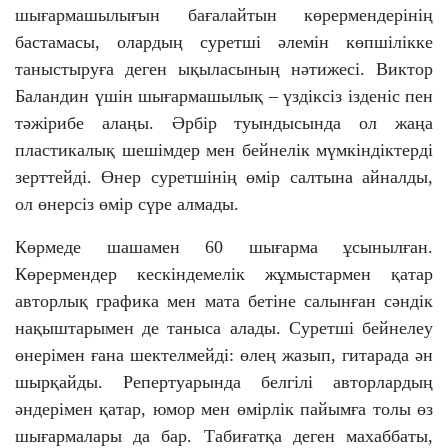
шығармашылығын бағалайтын көрермендерінің
бастамасы, олардың суретші әлемін көпшілікке
таныстыруға деген ықыласының нәтижесі. Виктор
Баландин үшін шығармашылық – үздіксіз ізденіс пен
тәжірибе алаңы. Әрбір туындысында ол жаңа
пластикалық шешімдер мен бейнелік мүмкіндіктерді
зерттейді. Өнер суретшінің өмір салтына айналды,
ол өнерсіз өмір сүре алмады.
Көрмеде шашамен 60 шығарма ұсынылған.
Көрермендер кескіндемелік жұмыстармен қатар
авторлық графика мен мата бетіне салынған сәндік
нақыштарымен де таныса алады. Суретші бейнелеу
өнерімен ғана шектелмейді: өлең жазып, гитарада ән
шырқайды. Репертуарында белгілі авторлардың
әндерімен қатар, юмор мен өмірлік пайымға толы өз
шығармалары да бар. Табиғатқа деген махаббаты,