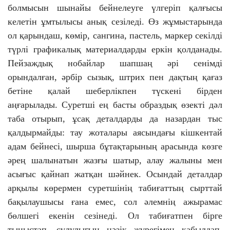
болмысын шынайы бейнелеуге үлгеріп қалғысы
келетін ұмтылысы анық сезіледі. Өз жұмыстарында
ол қарындаш, көмір, сангина, пастель, маркер секілді
түрлі графикалық материалдарды еркін қолданады.
Пейзаждық нобайлар шапшаң әрі сенімді
орындалған, әрбір сызық, штрих пен дақтың қағаз
бетіне қалай шеберлікпен түскені бірден
аңғарылады. Суретші ең басты образдық өзекті дәл
таба отырып, ұсақ деталдарды да назардан тыс
қалдырмайды: тау жоталары аясындағы кішкентай
адам бейнесі, шырша бұтақтарының арасында көзге
әрең шалынатын жазғы шатыр, алау жалыны мен
асығыс қайнап жатқан шәйнек. Осындай деталдар
арқылы көрермен суретшінің табиғаттың сырттай
бақылаушысы ғана емес, сол әлемнің ажырамас
бөлшегі екенін сезінеді. Ол табиғатпен бірге
тыныстап, сұлулығын нәзік жүрегімен қабылдап,