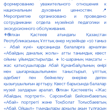
⚜️Әбілхан Қастеев атындағы Қазақстан
Республикасының Ұлттық өнер музейінде «10 тамыз
– Абай күні» қарсаңында балаларға арналған
«Абайдың даналық жолы» атты танымдық квест
ойыны ұйымдастырылды. 🔹Іс-шараның мақсаты –
жас қатысушыларды Абай Құнанбайұлының өмірі
мен шығармашылығымен таныстырып, ұлттық
әдебиет пен бейнелеу өнеріне деген
қызығушылығын арттыру. Квест барысында балалар
музей залдарын аралап, Әбілхан Қастеевтің «Жас
Абайдың портреті», Сәрсенбай Бейсенбаевтың
«Абай» портреті және Тоқболат Тоғысбаевтың
«Абай. Ойшыл» туындылары арқылы ақын тұлғасын