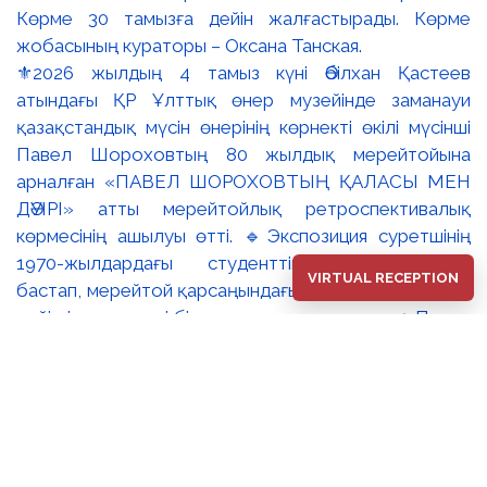
⚜️2026 жылдың 4 тамыз күні Әбілхан Қастеев
атындағы ҚР Ұлттық өнер музейінде заманауи
қазақстандық мүсін өнерінің көрнекті өкілі мүсінші
Павел Шороховтың 80 жылдық мерейтойына
арналған «ПАВЕЛ ШОРОХОВТЫҢ ҚАЛАСЫ МЕН
ДӘУІРІ» атты мерейтойлық ретроспективалық
көрмесінің ашылуы өтті. 🔹Экспозиция суретшінің
1970-жылдардағы студенттік туындыларынан
VIRTUAL RECEPTION
бастап, мерейтой қарсаңындағы соңғы еңбектеріне
дейінгі әр кезеңді бір арнаға тоғыстырады. 🔸Павел
Шороховтың есімі Қазақстан қалаларының көркем
келбетімен тығыз байланысты, Алматы, Астана мен
еліміздің қалаларындағы монументалды
туындылары бүгінде бірнеше ұрпақтың мәдени
жадында сақталып әрі қалалық ортаның құрамдас
бөлігіне айналып үлгерді. Шебер қолынан шыққан