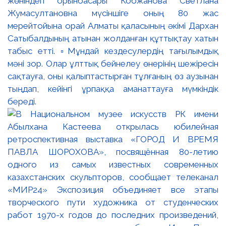
жөніндегі орынбасары Кобжанова Светлана
Жумасултановна мүсіншіге оның 80 жас
мерейтойына орай Алматы қаласының әкімі Дархан
Сатыбалдының атынан жолданған құттықтау хатын
табыс етті. ▫️Мұндай кездесулердің тағылымдық
мәні зор. Олар ұлттық бейнелеу өнерінің шежіресін
сақтауға, оны қалыптастырған тұлғаның өз аузынан
тыңдап, кейінгі ұрпаққа аманаттауға мүмкіндік
береді.