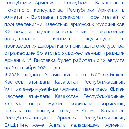
⚜️2026 жылдың 12 тамыз күні сағат 16:00-де Әбілхан
Қастеев атындағы Қазақстан Республикасының
Ұлттық өнер музейінде «Армения палитрасы: Әбілхан
Қастеев атындағы Қазақстан Республикасының
Ұлттық өнер музейі қорынан» көрмесінің
салтанатты ашылуы өтеді. ▫️Көрме Қазақстан
Республикасындағы Армения Республикасының
Елшілігінің және Алматы қаласындағы Армения