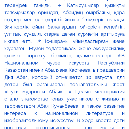
тереңірек таныды. 🔸Қатысушылар қызықты
тапсырмалар орындап, Абайдың өмірбаяны, қара
сөздері мен өлеңдері бойынша білімдерін сынады.
Зияткерлік ойын балалардың ой-өрісін кеңейтіп,
ұлттық құндылықтарға деген құрметін арттыруға
ықпал етті. 📌Іс-шараны ұйымдастырған және
жүргізген: Музей педагогикасы және экскурсиялық
қызмет көрсету бөлімінің қызметкерлері ⚜️В
Национальном музее искусств Республики
Казахстан имени Абылхана Кастеева, в преддверии
Дня Абая, который отмечается 10 августа, для
детей был организован познавательный квест
«Путь мудрости Абая». 🔹Целью мероприятия
стало знакомство юных участников с жизнью и
творчеством Абая Кунанбаева, а также развитие
интереса к национальной литературе и
изобразительному искусству. В ходе квеста дети
посетили экспозиционные залы музея и