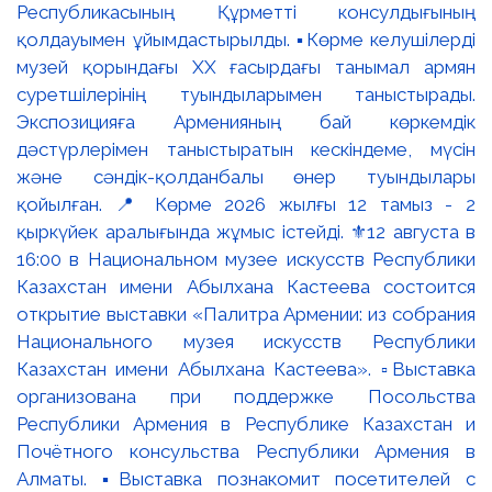
Республикасының Құрметті консулдығының
қолдауымен ұйымдастырылды. ▪️Көрме келушілерді
музей қорындағы ХХ ғасырдағы танымал армян
суретшілерінің туындыларымен таныстырады.
Экспозицияға Арменияның бай көркемдік
дәстүрлерімен таныстыратын кескіндеме, мүсін
және сәндік-қолданбалы өнер туындылары
қойылған. 📍 Көрме 2026 жылғы 12 тамыз - 2
қыркүйек аралығында жұмыс істейді. ⚜️12 августа в
16:00 в Национальном музее искусств Республики
Казахстан имени Абылхана Кастеева состоится
открытие выставки «Палитра Армении: из собрания
Национального музея искусств Республики
Казахстан имени Абылхана Кастеева». ▫️Выставка
организована при поддержке Посольства
Республики Армения в Республике Казахстан и
Почётного консульства Республики Армения в
Алматы. ▪️Выставка познакомит посетителей с