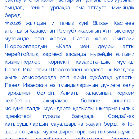
⚜️2026 жылдың 7 тамыз күні Әбілхан Қастеев
атындағы Қазақстан Республикасының Ұлттық өнер
музейінде өтіп жатқан Павел және Дмитрий
Шороховтардың «Қала мен дәуір» атты
мерейтойлық көрмесі аясында музейдің ғылыми
қызметкерлері көрнекті қазақстандық мүсінші
Павел Иванович Шороховпен кездесті. 🔸Кездесу
жылы атмосферада өтіп, еркін сұхбатқа ұласты.
Павел Иванович өз туындыларының дүниеге келу
тарихымен бөлісіп, Алматы қаласының көркем
келбетінің ажырамас бөлігіне айналған
монументалды мүсіндерге қатысты шығармашылық
ізденістері туралы баяндады. Сондай-ақ
қатысушылардың сауалдарына жауап берді. 🔹Іс-
шара соңында музей директорының ғылыми жұмыс