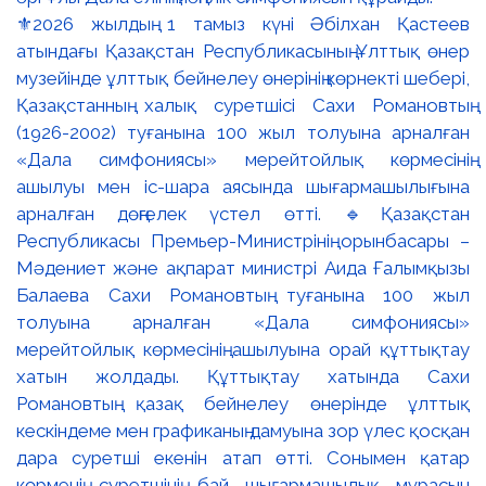
⚜️2026 жылдың 1 тамыз күні Әбілхан Қастеев
атындағы Қазақстан Республикасының Ұлттық өнер
музейінде ұлттық бейнелеу өнерінің көрнекті шебері,
Қазақстанның халық суретшісі Сахи Романовтың
(1926-2002) туғанына 100 жыл толуына арналған
«Дала симфониясы» мерейтойлық көрмесінің
ашылуы мен іс-шара аясында шығармашылығына
арналған дөңгелек үстел өтті. 🔹Қазақстан
Республикасы Премьер-Министрінің орынбасары –
Мәдениет және ақпарат министрі Аида Ғалымқызы
Балаева Сахи Романовтың туғанына 100 жыл
толуына арналған «Дала симфониясы»
мерейтойлық көрмесінің ашылуына орай құттықтау
хатын жолдады. Құттықтау хатында Сахи
Романовтың қазақ бейнелеу өнерінде ұлттық
кескіндеме мен графиканың дамуына зор үлес қосқан
дара суретші екенін атап өтті. Сонымен қатар
көрменің суретшінің бай шығармашылық мұрасын