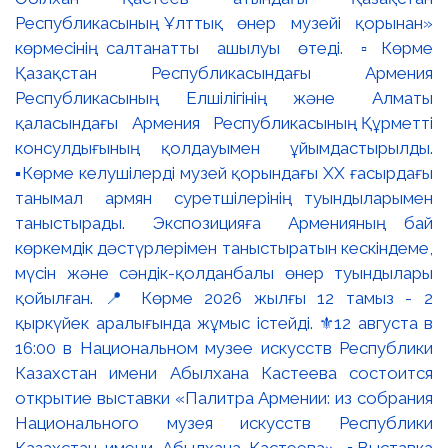
Республикасының Ұлттық өнер музейі қорынан»
көрмесінің салтанатты ашылуы өтеді. ▫️Көрме
Қазақстан Республикасындағы Армения
Республикасының Елшілігінің және Алматы
қаласындағы Армения Республикасының Құрметті
консулдығының қолдауымен ұйымдастырылды.
▪️Көрме келушілерді музей қорындағы ХХ ғасырдағы
танымал армян суретшілерінің туындыларымен
таныстырады. Экспозицияға Арменияның бай
көркемдік дәстүрлерімен таныстыратын кескіндеме,
мүсін және сәндік-қолданбалы өнер туындылары
қойылған. 📍 Көрме 2026 жылғы 12 тамыз - 2
қыркүйек аралығында жұмыс істейді. ⚜️12 августа в
16:00 в Национальном музее искусств Республики
Казахстан имени Абылхана Кастеева состоится
открытие выставки «Палитра Армении: из собрания
Национального музея искусств Республики