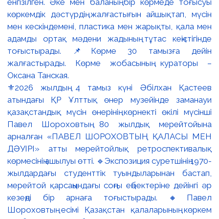
⚜️2026 жылдың 4 тамыз күні Әбілхан Қастеев
атындағы ҚР Ұлттық өнер музейінде заманауи
қазақстандық мүсін өнерінің көрнекті өкілі мүсінші
Павел Шороховтың 80 жылдық мерейтойына
арналған «ПАВЕЛ ШОРОХОВТЫҢ ҚАЛАСЫ МЕН
ДӘУІРІ» атты мерейтойлық ретроспективалық
көрмесінің ашылуы өтті. 🔹Экспозиция суретшінің 1970-
жылдардағы студенттік туындыларынан бастап,
мерейтой қарсаңындағы соңғы еңбектеріне дейінгі әр
кезеңді бір арнаға тоғыстырады. 🔸Павел
Шороховтың есімі Қазақстан қалаларының көркем