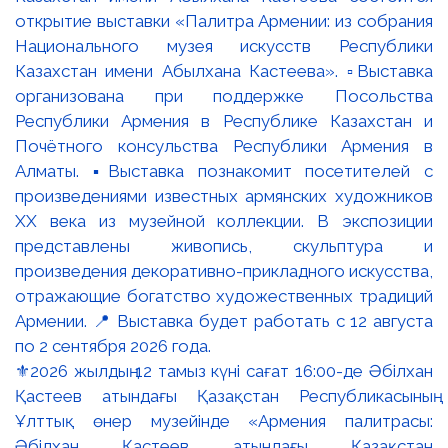
⚜️2026 жылдың 12 тамыз күні сағат 16:00-де Әбілхан
Қастеев атындағы Қазақстан Республикасының
Ұлттық өнер музейінде «Армения палитрасы:
Әбілхан Қастеев атындағы Қазақстан