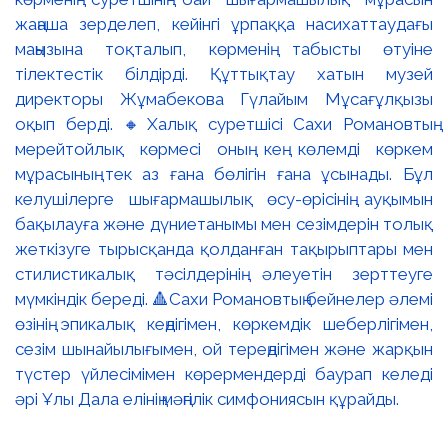
жаңаша зерделеп, кейінгі ұрпаққа насихаттаудағы
маңызына тоқталып, көрменің табысты өтуіне
тілектестік білдірді. Құттықтау хатын музей
директоры Жұмабекова Гүлайым Мұсағұлқызы
оқып берді. 🔸Халық суретшісі Сахи Романовтың
мерейтойлық көрмесі оның кең көлемді көркем
мұрасының тек аз ғана бөлігін ғана ұсынады. Бұл
келушілерге шығармашылық өсу-өрісінің ауқымын
бақылауға және дүниетанымы мен сезімдерін толық
жеткізуге тырысқанда қолданған тақырыптары мен
стилистикалық тәсілдерінің әлеуетін зерттеуге
мүмкіндік береді. 🔺Сахи Романовтың бейнелер әлемі
өзінің эпикалық кеңдігімен, көркемдік шеберлігімен,
сезім шынайылығымен, ой тереңдігімен және жарқын
түстер үйлесімімен көрермендерді баурап келеді
әрі Ұлы Дала елінің мәңгілік симфониясын құрайды.