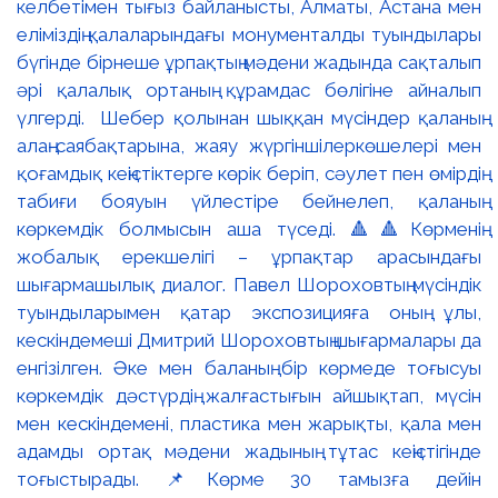
келбетімен тығыз байланысты, Алматы, Астана мен
еліміздің қалаларындағы монументалды туындылары
бүгінде бірнеше ұрпақтың мәдени жадында сақталып
әрі қалалық ортаның құрамдас бөлігіне айналып
үлгерді. Шебер қолынан шыққан мүсіндер қаланың
алаң-саябақтарына, жаяу жүргіншілеркөшелері мен
қоғамдық кеңістіктерге көрік беріп, сәулет пен өмірдің
табиғи бояуын үйлестіре бейнелеп, қаланың
көркемдік болмысын аша түседі. 🔺🔺Көрменің
жобалық ерекшелігі – ұрпақтар арасындағы
шығармашылық диалог. Павел Шороховтың мүсіндік
туындыларымен қатар экспозицияға оның ұлы,
кескіндемеші Дмитрий Шороховтың шығармалары да
енгізілген. Әке мен баланың бір көрмеде тоғысуы
көркемдік дәстүрдің жалғастығын айшықтап, мүсін
мен кескіндемені, пластика мен жарықты, қала мен
адамды ортақ мәдени жадының тұтас кеңістігінде
тоғыстырады. 📌Көрме 30 тамызға дейін