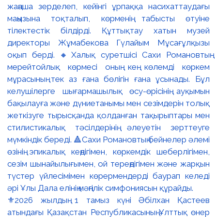
⚜️2026 жылдың 1 тамыз күні Әбілхан Қастеев
атындағы Қазақстан Республикасының Ұлттық өнер