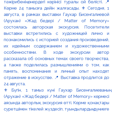
⚜️ Бүгін, 1 тамыз күні Гаухар Бисенғалиеваның
(Арухан) «Жад бедері / Matter of Memory» көрмесі
аясында авторлық экскурсия өтті. Көрме қонақтары
суретшімен тікелей жүздесіп, туындылардың дүниеге