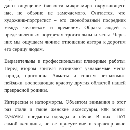
дают ощущение близости микро-мира окружающего
нас, но обычно не замечаемого.
Считается, что
художник-портретист – это своеобразный посредник
между человеком и временем. О
бразы людей в
представленных
портретах
т
рогательны
и ясны. Через
них мы ощущаем личное отношение автора к дорогим
его сердцу людям.
Выразительны и профессиональны пленэрные работы.
Перед взором зрителя возникают узнаваемые места
города, пригорода Алматы и совсем незнакомые
пейзажи, воспевающие красоту других областей нашей
прекрасной родины.
. О
Интересны и натюрморты
бъектом внимания
в этот
, как
,
раз стали и такие
женские аксессуары
зонт
ы
сумочки,
нет
предметы одежды и обуви.
В
них
самой
женщины, но ее присутствие
и характер
явно