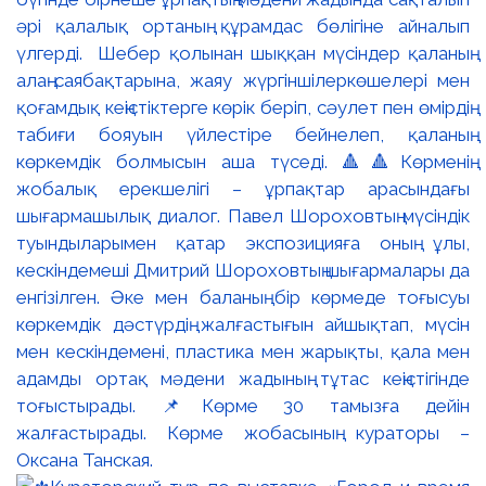
әрі қалалық ортаның құрамдас бөлігіне айналып
үлгерді. Шебер қолынан шыққан мүсіндер қаланың
алаң-саябақтарына, жаяу жүргіншілеркөшелері мен
қоғамдық кеңістіктерге көрік беріп, сәулет пен өмірдің
табиғи бояуын үйлестіре бейнелеп, қаланың
көркемдік болмысын аша түседі. 🔺🔺Көрменің
жобалық ерекшелігі – ұрпақтар арасындағы
шығармашылық диалог. Павел Шороховтың мүсіндік
туындыларымен қатар экспозицияға оның ұлы,
кескіндемеші Дмитрий Шороховтың шығармалары да
енгізілген. Әке мен баланың бір көрмеде тоғысуы
көркемдік дәстүрдің жалғастығын айшықтап, мүсін
мен кескіндемені, пластика мен жарықты, қала мен
адамды ортақ мәдени жадының тұтас кеңістігінде
тоғыстырады. 📌Көрме 30 тамызға дейін
жалғастырады. Көрме жобасының кураторы –
Оксана Танская.