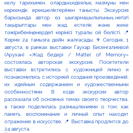
келу тарихымен, олардың идеялық мазмұны мен
көркемдік ерекшеліктерімен танысты. Экскурсия
барысында автор өз шығармашылығының негізгі
тақырыптары мен жад, естелік және жеке
тәжірибенің өнердегі көрінісі туралы ой бөлісті. 📍
Көрме 24 тамызға дейін жалғасады. ⚜️ Сегодня, 1
августа, в рамках выставки Гаухар Бисенгалиевой
(Арухан) «Жад бедері / Matter of Memory»
состоялась авторская экскурсия. Посетители
выставки встретились с художницей лично и
познакомились с историей создания произведений,
их идейным содержанием и художественными
особенностями. В ходе экскурсии автор
рассказала об основных темах своего творчества,
а также поделилась размышлениями о том, как
память, воспоминания и личный опыт находят
отражение в искусстве. 📍 Выставка продлится до
24 августа.