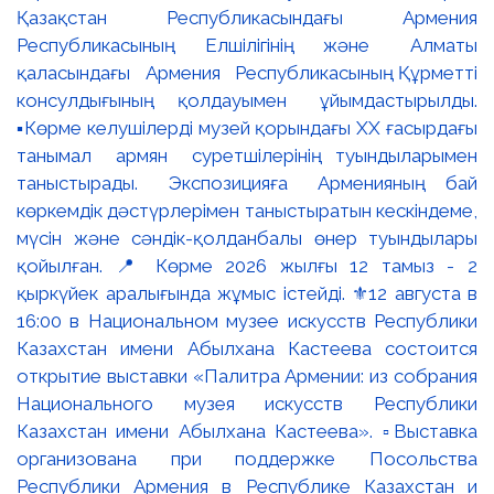
Қазақстан Республикасындағы Армения
Республикасының Елшілігінің және Алматы
қаласындағы Армения Республикасының Құрметті
консулдығының қолдауымен ұйымдастырылды.
▪️Көрме келушілерді музей қорындағы ХХ ғасырдағы
танымал армян суретшілерінің туындыларымен
таныстырады. Экспозицияға Арменияның бай
көркемдік дәстүрлерімен таныстыратын кескіндеме,
мүсін және сәндік-қолданбалы өнер туындылары
қойылған. 📍 Көрме 2026 жылғы 12 тамыз - 2
қыркүйек аралығында жұмыс істейді. ⚜️12 августа в
16:00 в Национальном музее искусств Республики
Казахстан имени Абылхана Кастеева состоится
открытие выставки «Палитра Армении: из собрания
Национального музея искусств Республики
Казахстан имени Абылхана Кастеева». ▫️Выставка
организована при поддержке Посольства
Республики Армения в Республике Казахстан и