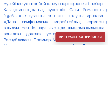
музейінде ұлттық бейнелеу өнерінің көрнекті шебері,
Қазақстанның халық суретшісі Сахи Романовтың
(1926-2002) туғанына 100 жыл толуына арналған
«Дала симфониясы» мерейтойлық көрмесінің
ашылуы мен іс-шара аясында шығармашылығына
арналған дөңгелек үстел өтті. 🔹Қазақстан
ВИРТУАЛЬНАЯ ПРИЁМНАЯ
Республикасы Премьер-Министрінің орынбасары –
Мәдениет және ақпарат министрі Аида Ғалымқызы
Балаева Сахи Романовтың туғанына 100 жыл
толуына арналған «Дала симфониясы»
мерейтойлық көрмесінің ашылуына орай құттықтау
хатын жолдады. Құттықтау хатында Сахи
Романовтың қазақ бейнелеу өнерінде ұлттық
кескіндеме мен графиканың дамуына зор үлес қосқан
дара суретші екенін атап өтті. Сонымен қатар
көрменің суретшінің бай шығармашылық мұрасын
жаңаша зерделеп, кейінгі ұрпаққа насихаттаудағы
маңызына тоқталып, көрменің табысты өтуіне