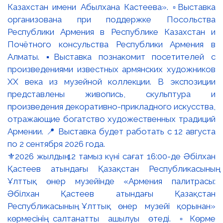
⚜️2026 жылдың 12 тамыз күні сағат 16:00-де Әбілхан
Қастеев атындағы Қазақстан Республикасының
Ұлттық өнер музейінде «Армения палитрасы:
Әбілхан Қастеев атындағы Қазақстан
Республикасының Ұлттық өнер музейі қорынан»
көрмесінің салтанатты ашылуы өтеді. ▫️Көрме