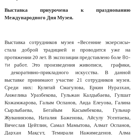
Выставка
приурочена к празднованию
Международного
Дн
я
Музея.
Выставка сотрудников музея «Весенние экзерсисы»
стала доброй традицией и проводится уже на
80-
протяжении 20 лет.
В экспозиции представлено боле
ти
работ. Это произведения живописи, графики,
декоративно-прикладного искусства.
В данной
выставке принимают участие 21 сотрудников музея.
Среди них:
Кулятай Смагулова,
Еркин Нуразхан,
Анжелика Уразбекова, Гульжан Калдыбаева,
Гулшат
Кожамжарова,
Галым Оспанов, Аида Елеуова, Галина
Сырлыбаева,
Бегайым Касымбекова,
Гульнар
Жуваниязова, Наталия Баженова, Айсулу Усентаева,
Вячеслав Цейтлин,
Самал Мамытова, Алмат Оспанов,
,
Дархан Мақсут,
Темирали Нажимеденов
Алма