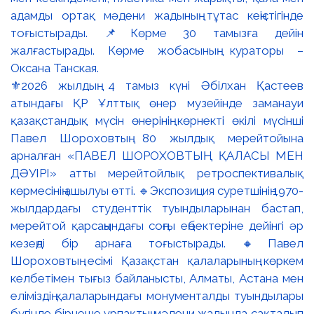
⚜️2026 жылдың 4 тамыз күні Әбілхан Қастеев
атындағы ҚР Ұлттық өнер музейінде заманауи
қазақстандық мүсін өнерінің көрнекті өкілі мүсінші
Павел Шороховтың 80 жылдық мерейтойына
арналған «ПАВЕЛ ШОРОХОВТЫҢ ҚАЛАСЫ МЕН
ДӘУІРІ» атты мерейтойлық ретроспективалық
көрмесінің ашылуы өтті. 🔹Экспозиция суретшінің 1970-
жылдардағы студенттік туындыларынан бастап,
мерейтой қарсаңындағы соңғы еңбектеріне дейінгі әр
кезеңді бір арнаға тоғыстырады. 🔸Павел
Шороховтың есімі Қазақстан қалаларының көркем
келбетімен тығыз байланысты, Алматы, Астана мен
еліміздің қалаларындағы монументалды туындылары
бүгінде бірнеше ұрпақтың мәдени жадында сақталып