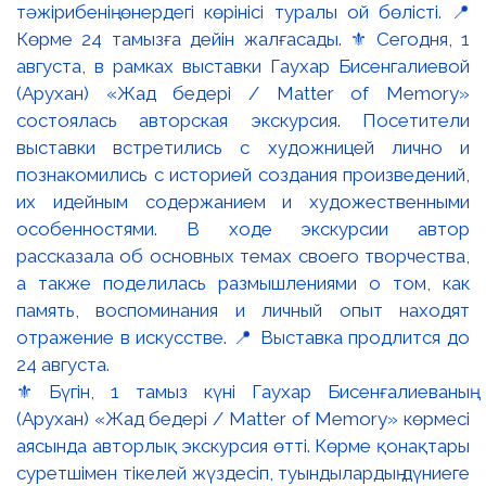
⚜️ Бүгін, 1 тамыз күні Гаухар Бисенғалиеваның
(Арухан) «Жад бедері / Matter of Memory» көрмесі
аясында авторлық экскурсия өтті. Көрме қонақтары
суретшімен тікелей жүздесіп, туындылардың дүниеге