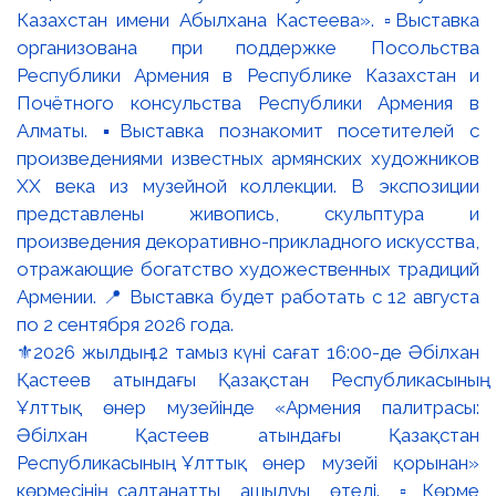
⚜️2026 жылдың 12 тамыз күні сағат 16:00-де Әбілхан
Қастеев атындағы Қазақстан Республикасының
Ұлттық өнер музейінде «Армения палитрасы:
Әбілхан Қастеев атындағы Қазақстан
Республикасының Ұлттық өнер музейі қорынан»
көрмесінің салтанатты ашылуы өтеді. ▫️Көрме