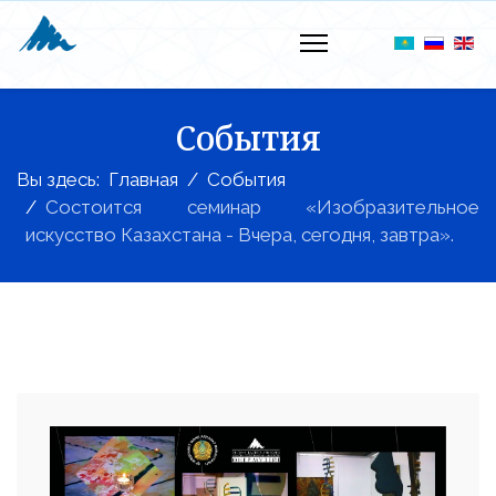
События
Вы здесь:
Главная
События
Состоится семинар «Изобразительное
искусство Казахстана - Вчера, сегодня, завтра».