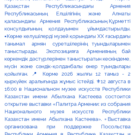
Қазақстан Республикасындағы Армения
Республикасының Елшілігінің және Алматы
қаласындағы Армения Республикасының Құрметті
консулдығының қолдауымен ұйымдастырылды.
▪️Көрме келушілерді музей қорындағы ХХ ғасырдағы
танымал армян суретшілерінің туындыларымен
таныстырады. Экспозицияға Арменияның бай
көркемдік дәстүрлерімен таныстыратын кескіндеме,
мүсін және сәндік-қолданбалы өнер туындылары
қойылған. 📍 Көрме 2026 жылғы 12 тамыз - 2
қыркүйек аралығында жұмыс істейді. ⚜️12 августа в
16:00 в Национальном музее искусств Республики
Казахстан имени Абылхана Кастеева состоится
открытие выставки «Палитра Армении: из собрания
Национального музея искусств Республики
Казахстан имени Абылхана Кастеева». ▫️Выставка
организована при поддержке Посольства
Республики Армения в Республике Казахстан и