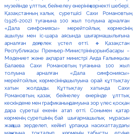
музейінде ұлттық бейнелеу өнерінің көрнекті шебері,
Қазақстанның халық суретшісі Сахи Романовтың
(1926-2002) туғанына 100 жыл толуына арналған
«Дала симфониясы» мерейтойлық көрмесінің
ашылуы мен іс-шара аясында шығармашылығына
арналған дөңгелек үстел өтті. 🔹Қазақстан
Республикасы Премьер-Министрінің орынбасары –
Мәдениет және ақпарат министрі Аида Ғалымқызы
Балаева Сахи Романовтың туғанына 100 жыл
толуына арналған «Дала симфониясы»
мерейтойлық көрмесінің ашылуына орай құттықтау
хатын жолдады. Құттықтау хатында Сахи
Романовтың қазақ бейнелеу өнерінде ұлттық
кескіндеме мен графиканың дамуына зор үлес қосқан
дара суретші екенін атап өтті. Сонымен қатар
көрменің суретшінің бай шығармашылық мұрасын
жаңаша зерделеп, кейінгі ұрпаққа насихаттаудағы
маңызына тоқталып, көрменің табысты өтуіне