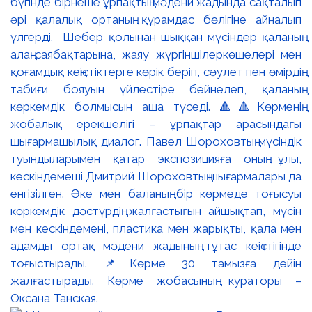
бүгінде бірнеше ұрпақтың мәдени жадында сақталып
әрі қалалық ортаның құрамдас бөлігіне айналып
үлгерді. Шебер қолынан шыққан мүсіндер қаланың
алаң-саябақтарына, жаяу жүргіншілеркөшелері мен
қоғамдық кеңістіктерге көрік беріп, сәулет пен өмірдің
табиғи бояуын үйлестіре бейнелеп, қаланың
көркемдік болмысын аша түседі. 🔺🔺Көрменің
жобалық ерекшелігі – ұрпақтар арасындағы
шығармашылық диалог. Павел Шороховтың мүсіндік
туындыларымен қатар экспозицияға оның ұлы,
кескіндемеші Дмитрий Шороховтың шығармалары да
енгізілген. Әке мен баланың бір көрмеде тоғысуы
көркемдік дәстүрдің жалғастығын айшықтап, мүсін
мен кескіндемені, пластика мен жарықты, қала мен
адамды ортақ мәдени жадының тұтас кеңістігінде
тоғыстырады. 📌Көрме 30 тамызға дейін
жалғастырады. Көрме жобасының кураторы –
Оксана Танская.