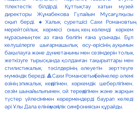
тілектестік білдірді. Құттықтау хатын музей
директоры Жұмабекова Гүлайым Мұсағұлқызы
оқып берді. 🔸Халық суретшісі Сахи Романовтың
мерейтойлық көрмесі оның кең көлемді көркем
мұрасының тек аз ғана бөлігін ғана ұсынады. Бұл
келушілерге шығармашылық өсу-өрісінің ауқымын
бақылауға және дүниетанымы мен сезімдерін толық
жеткізуге тырысқанда қолданған тақырыптары мен
стилистикалық тәсілдерінің әлеуетін зерттеуге
мүмкіндік береді. 🔺Сахи Романовтың бейнелер әлемі
өзінің эпикалық кеңдігімен, көркемдік шеберлігімен,
сезім шынайылығымен, ой тереңдігімен және жарқын
түстер үйлесімімен көрермендерді баурап келеді
әрі Ұлы Дала елінің мәңгілік симфониясын құрайды.