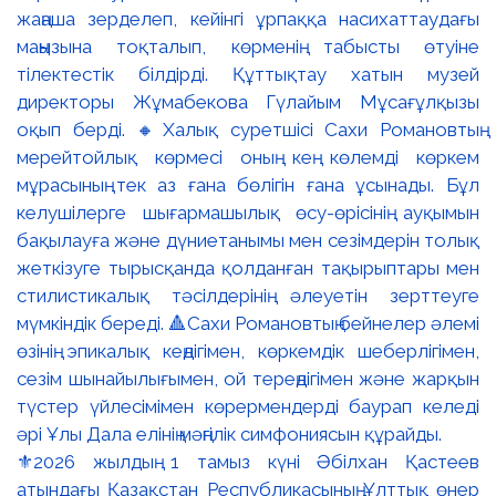
⚜️2026 жылдың 1 тамыз күні Әбілхан Қастеев
атындағы Қазақстан Республикасының Ұлттық өнер