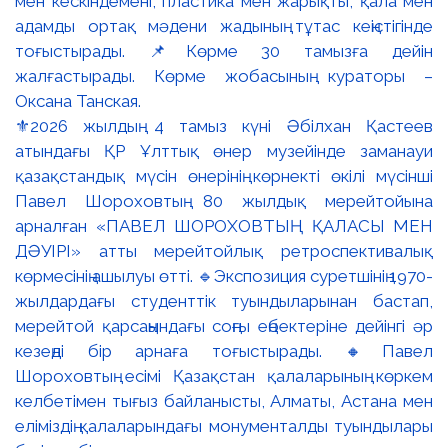
⚜️2026 жылдың 4 тамыз күні Әбілхан Қастеев
атындағы ҚР Ұлттық өнер музейінде заманауи
қазақстандық мүсін өнерінің көрнекті өкілі мүсінші
Павел Шороховтың 80 жылдық мерейтойына
арналған «ПАВЕЛ ШОРОХОВТЫҢ ҚАЛАСЫ МЕН
ДӘУІРІ» атты мерейтойлық ретроспективалық
көрмесінің ашылуы өтті. 🔹Экспозиция суретшінің 1970-
жылдардағы студенттік туындыларынан бастап,
мерейтой қарсаңындағы соңғы еңбектеріне дейінгі әр
кезеңді бір арнаға тоғыстырады. 🔸Павел
Шороховтың есімі Қазақстан қалаларының көркем
келбетімен тығыз байланысты, Алматы, Астана мен
еліміздің қалаларындағы монументалды туындылары