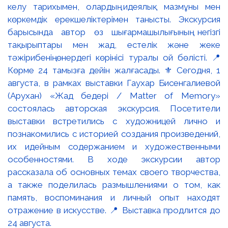
келу тарихымен, олардың идеялық мазмұны мен
көркемдік ерекшеліктерімен танысты. Экскурсия
барысында автор өз шығармашылығының негізгі
тақырыптары мен жад, естелік және жеке
тәжірибенің өнердегі көрінісі туралы ой бөлісті. 📍
Көрме 24 тамызға дейін жалғасады. ⚜️ Сегодня, 1
августа, в рамках выставки Гаухар Бисенгалиевой
(Арухан) «Жад бедері / Matter of Memory»
состоялась авторская экскурсия. Посетители
выставки встретились с художницей лично и
познакомились с историей создания произведений,
их идейным содержанием и художественными
особенностями. В ходе экскурсии автор
рассказала об основных темах своего творчества,
а также поделилась размышлениями о том, как
память, воспоминания и личный опыт находят
отражение в искусстве. 📍 Выставка продлится до
24 августа.