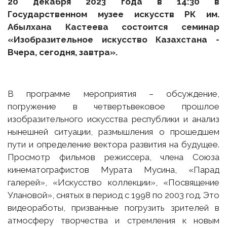
20
декабря
2023 года в 14
:30
в
Государственном музее искусств
РК им.
Абылхана Кастеева состоится
с
еминар
«Изобразительное искусство Казахстана -
Вчера, сегодня, завтра»
.
В программе мероприятия – обсуждение,
погружение в четвертьвековое прошлое
изобразительного искусства республики и анализ
нынешней ситуации, размышления о прошедшем
пути и определение вектора развития на будущее.
Просмотр фильмов режиссера, члена Союза
кинематографистов Мурата Мусина, «Парад
галерей», «Искусство коллекции», «Посвящение
Улановой», снятых в период с 1998 по 2003 год. Это
видеоработы, призванные погрузить зрителей в
атмосферу творчества и стремления к новым