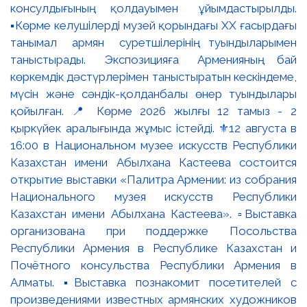
консулдығының қолдауымен ұйымдастырылды.
▪️Көрме келушілерді музей қорындағы ХХ ғасырдағы
танымал армян суретшілерінің туындыларымен
таныстырады. Экспозицияға Арменияның бай
көркемдік дәстүрлерімен таныстыратын кескіндеме,
мүсін және сәндік-қолданбалы өнер туындылары
қойылған. 📍 Көрме 2026 жылғы 12 тамыз - 2
қыркүйек аралығында жұмыс істейді. ⚜️12 августа в
16:00 в Национальном музее искусств Республики
Казахстан имени Абылхана Кастеева состоится
открытие выставки «Палитра Армении: из собрания
Национального музея искусств Республики
Казахстан имени Абылхана Кастеева». ▫️Выставка
организована при поддержке Посольства
Республики Армения в Республике Казахстан и
Почётного консульства Республики Армения в
Алматы. ▪️Выставка познакомит посетителей с
произведениями известных армянских художников