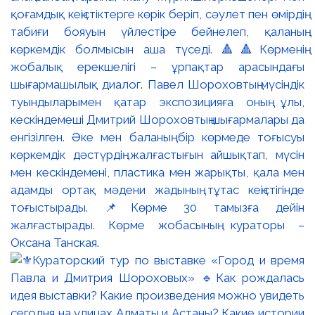
қоғамдық кеңістіктерге көрік беріп, сәулет пен өмірдің
табиғи бояуын үйлестіре бейнелеп, қаланың
көркемдік болмысын аша түседі. 🔺🔺Көрменің
жобалық ерекшелігі – ұрпақтар арасындағы
шығармашылық диалог. Павел Шороховтың мүсіндік
туындыларымен қатар экспозицияға оның ұлы,
кескіндемеші Дмитрий Шороховтың шығармалары да
енгізілген. Әке мен баланың бір көрмеде тоғысуы
көркемдік дәстүрдің жалғастығын айшықтап, мүсін
мен кескіндемені, пластика мен жарықты, қала мен
адамды ортақ мәдени жадының тұтас кеңістігінде
тоғыстырады. 📌Көрме 30 тамызға дейін
жалғастырады. Көрме жобасының кураторы –
Оксана Танская.