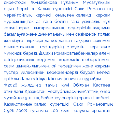
⚜️2026 жылдың 1 тамыз күні Әбілхан Қастеев
атындағы Қазақстан Республикасының Ұлттық өнер
музейінде ұлттық бейнелеу өнерінің көрнекті шебері,
Қазақстанның халық суретшісі Сахи Романовтың
(1926-2002) туғанына 100 жыл толуына арналған