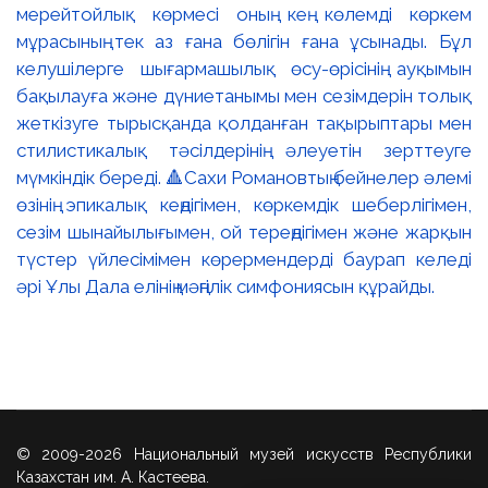
мерейтойлық көрмесі оның кең көлемді көркем
мұрасының тек аз ғана бөлігін ғана ұсынады. Бұл
келушілерге шығармашылық өсу-өрісінің ауқымын
бақылауға және дүниетанымы мен сезімдерін толық
жеткізуге тырысқанда қолданған тақырыптары мен
стилистикалық тәсілдерінің әлеуетін зерттеуге
мүмкіндік береді. 🔺Сахи Романовтың бейнелер әлемі
өзінің эпикалық кеңдігімен, көркемдік шеберлігімен,
сезім шынайылығымен, ой тереңдігімен және жарқын
түстер үйлесімімен көрермендерді баурап келеді
әрі Ұлы Дала елінің мәңгілік симфониясын құрайды.
© 2009-2026 Национальный музей искусств Республики
Казахстан им. А. Кастеева.