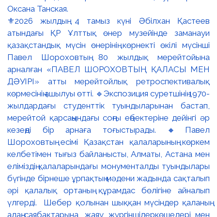
⚜️2026 жылдың 4 тамыз күні Әбілхан Қастеев
атындағы ҚР Ұлттық өнер музейінде заманауи
қазақстандық мүсін өнерінің көрнекті өкілі мүсінші
Павел Шороховтың 80 жылдық мерейтойына
арналған «ПАВЕЛ ШОРОХОВТЫҢ ҚАЛАСЫ МЕН
ДӘУІРІ» атты мерейтойлық ретроспективалық
көрмесінің ашылуы өтті. 🔹Экспозиция суретшінің 1970-
жылдардағы студенттік туындыларынан бастап,
мерейтой қарсаңындағы соңғы еңбектеріне дейінгі әр
кезеңді бір арнаға тоғыстырады. 🔸Павел
Шороховтың есімі Қазақстан қалаларының көркем
келбетімен тығыз байланысты, Алматы, Астана мен
еліміздің қалаларындағы монументалды туындылары
бүгінде бірнеше ұрпақтың мәдени жадында сақталып
әрі қалалық ортаның құрамдас бөлігіне айналып
үлгерді. Шебер қолынан шыққан мүсіндер қаланың
алаң-саябақтарына, жаяу жүргіншілеркөшелері мен