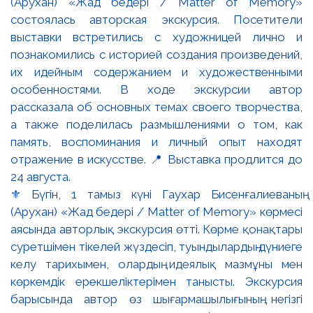
⚜️ Бүгін, 1 тамыз күні Гаухар Бисенғалиеваның
(Арухан) «Жад бедері / Matter of Memory» көрмесі
аясында авторлық экскурсия өтті. Көрме қонақтары
суретшімен тікелей жүздесіп, туындылардың дүниеге
келу тарихымен, олардың идеялық мазмұны мен
көркемдік ерекшеліктерімен танысты. Экскурсия
барысында автор өз шығармашылығының негізгі