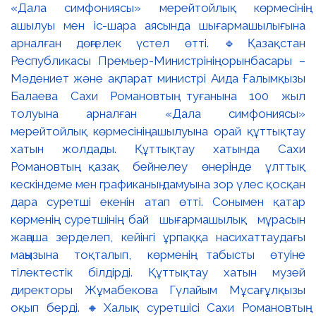
«Дала симфониясы» мерейтойлық көрмесінің
ашылуы мен іс-шара аясында шығармашылығына
арналған дөңгелек үстел өтті. 🔹Қазақстан
Республикасы Премьер-Министрінің орынбасары –
Мәдениет және ақпарат министрі Аида Ғалымқызы
Балаева Сахи Романовтың туғанына 100 жыл
толуына арналған «Дала симфониясы»
мерейтойлық көрмесінің ашылуына орай құттықтау
хатын жолдады. Құттықтау хатында Сахи
Романовтың қазақ бейнелеу өнерінде ұлттық
кескіндеме мен графиканың дамуына зор үлес қосқан
дара суретші екенін атап өтті. Сонымен қатар
көрменің суретшінің бай шығармашылық мұрасын
жаңаша зерделеп, кейінгі ұрпаққа насихаттаудағы
маңызына тоқталып, көрменің табысты өтуіне
тілектестік білдірді. Құттықтау хатын музей
директоры Жұмабекова Гүлайым Мұсағұлқызы
оқып берді. 🔸Халық суретшісі Сахи Романовтың