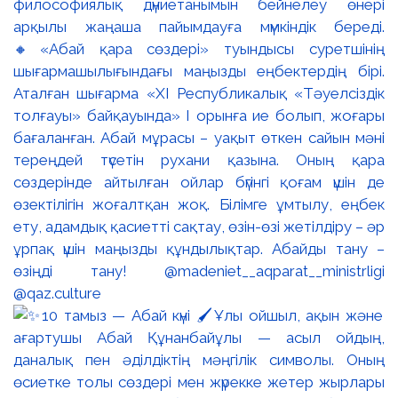
философиялық дүниетанымын бейнелеу өнері
арқылы жаңаша пайымдауға мүмкіндік береді.
🔸«Абай қара сөздері» туындысы суретшінің
шығармашылығындағы маңызды еңбектердің бірі.
Аталған шығарма «XI Республикалық «Тәуелсіздік
толғауы» байқауында» І орынға ие болып, жоғары
бағаланған. Абай мұрасы – уақыт өткен сайын мәні
тереңдей түсетін рухани қазына. Оның қара
сөздерінде айтылған ойлар бүгінгі қоғам үшін де
өзектілігін жоғалтқан жоқ. Білімге ұмтылу, еңбек
ету, адамдық қасиетті сақтау, өзін-өзі жетілдіру – әр
ұрпақ үшін маңызды құндылықтар. Абайды тану –
өзіңді тану! @madeniet__aqparat__ministrligi
@qaz.culture