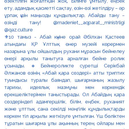
⚜️10 тамыз - Абай күніне орай Әбілхан Қастеев
атындағы ҚР Ұлттық өнер музейі көрермен
назарына ұлы ойшылдың рухани мұрасын бейнелеу
өнері арқылы танытуға арналған бейне ролик
ұсынады. 🔹Бейнероликте суретші Серікбай
Әлжанов өзінің «Абай қара сөздері» атты триптих
туындысы туралы баяндап, шығарманың жазылу
тарихы, идеялық мазмұны мен көркемдік
ерекшеліктерімен таныстырады. Ол Абайдың қара
сөздеріндегі адамгершілік, білім, еңбек, руханият
және ұлттық сана секілді мәңгілік құндылықтарды
көркем тіл арқылы жеткізуге ұмтылған. Үш бөліктен
тұратын шығарма ұлы ақынның терең ойлары мен