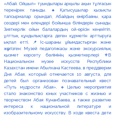
«Абай. Ойшыл» туындылары арқылы ақын тұлғасын
тереңірек таныды. 🔸Қатысушылар қызықты
тапсырмалар орындап, Абайдың өмірбаяны, қара
сөздері мен өлеңдері бойынша білімдерін сынады.
Зияткерлік ойын балалардың ой-өрісін кеңейтіп,
ұлттық құндылықтарға деген құрметін арттыруға
ықпал етті. 📌Іс-шараны ұйымдастырған және
жүргізген: Музей педагогикасы және экскурсиялық
қызмет көрсету бөлімінің қызметкерлері ⚜️В
Национальном музее искусств Республики
Казахстан имени Абылхана Кастеева, в преддверии
Дня Абая, который отмечается 10 августа, для
детей был организован познавательный квест
«Путь мудрости Абая». 🔹Целью мероприятия
стало знакомство юных участников с жизнью и
творчеством Абая Кунанбаева, а также развитие
интереса к национальной литературе и
изобразительному искусству. В ходе квеста дети