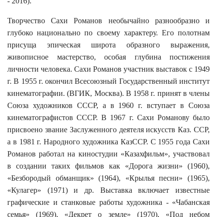
- 2016).
Творчество Сахи Романов необычайно разнообразно и
глубоко национально по своему характеру. Его полотнам
присуща эпическая широта образного выражения,
живописное мастерство, особая глубина постижения
личности человека. Сахи Романов участник выставок с 1949
г. В 1955 г. окончил Всесоюзный Государственный институт
кинематографии. (ВГИК, Москва). В 1958 г. принят в члены
Союза художников СССР, а в 1960 г. вступает в Союза
кинематографистов СССР. В 1967 г. Сахи Романову было
присвоено звание Заслуженного деятеля искусств Каз. ССР,
а в 1981 г. Народного художника КазССР. С 1955 года Сахи
Романов работал на киностудии «Казахфильм», участвовал
в создании таких фильмов как «Дорога жизни» (1960),
«Безбородый обманщик» (1964), «Крылья песни» (1965),
«Кулагер» (1971) и др. Выставка включает известные
графические и станковые работы художника - «Чабанская
семья» (1969), «Декрет о земле» (1970), «Под небом