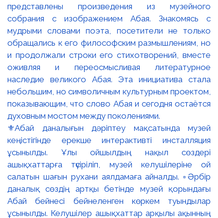
⚜️Абай даналығын дәріптеу мақсатында музей
кеңістігінде ерекше интерактивті инсталляция
ұсынылды. Ұлы ойшылдың нақыл сөздері
ашықхаттарға түсіріліп, музей келушілеріне ой
салатын шағын рухани аялдамаға айналды. ▫️Әрбір
даналық сөздің артқы бетінде музей қорындағы
Абай бейнесі бейнеленген көркем туындылар
ұсынылды. Келушілер ашықхаттар арқылы ақынның