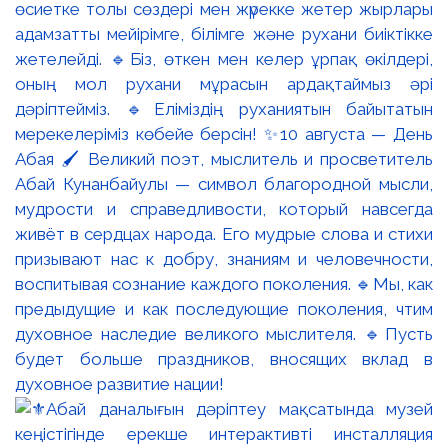
өсиетке толы сөздері мен жүрекке жетер жырлары
адамзатты мейірімге, білімге және рухани биіктікке
жетелейді. 🔹Біз, өткен мен келер ұрпақ өкілдері,
оның мол рухани мұрасын ардақтаймыз әрі
дәріптейміз. 🔹Еліміздің руханиятын байытатын
мерекелеріміз көбейе берсін! ✨10 августа — День
Абая 🖌️ Великий поэт, мыслитель и просветитель
Абай Кунанбайулы — символ благородной мысли,
мудрости и справедливости, который навсегда
живёт в сердцах народа. Его мудрые слова и стихи
призывают нас к добру, знаниям и человечности,
воспитывая сознание каждого поколения. 🔹Мы, как
предыдущие и как последующие поколения, чтим
духовное наследие великого мыслителя. 🔹Пусть
будет больше праздников, вносящих вклад в
духовное развитие нации!