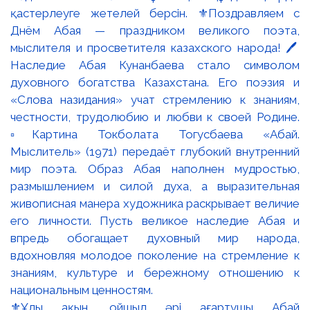
⚜️Ұлы ақын, ойшыл әрі ағартушы Абай