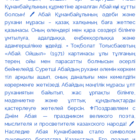
Құнанбайұлының құрметіне арналған Абай күні құтты
болсын! 🖊️Абай Құнанбайұлының әдеби және
рухани мұрасы – қазақ халқының баға жетпес
қазынасы. Оның өлеңдері мен қара сөздері білімге
ұмтылуға, адалдыққа, еңбекқорлыққа және
адамгершілікке үндейді. ▫️Тоқболат Тоғысбаевтың
«Абай. Ойшыл» (1971) картинасы ұлы тұлғаның
терең ойы мен парасатты болмысын әсерлі
бейнелейді. Суретші Абайдың рухани әлемін көркем
тіл арқылы ашып, оның даналығы мен кемелдігін
көрерменге жеткізеді. Абайдың мәңгілік мұрасы ұлт
руханиятын байытып, жас ұрпақты білімге,
мәдениетке және ұлттық құндылықтарды
қастерлеуге жетелей берсін. ⚜️Поздравляем с
Днём Абая — праздником великого поэта,
мыслителя и просветителя казахского народа! 🖊️
Наследие Абая Кунанбаева стало символом
духовного богатства Казахстана. Его поэзия и