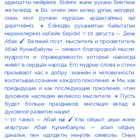
✨10 тамыз — Абай күні 🖌️Ұлы ойшыл, ақын және
ағартушы Абай Құнанбайұлы — асыл ойдың,
даналық пен әділдіктің мәңгілік символы. Оның