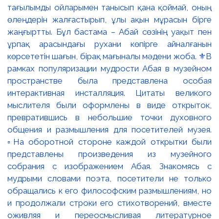
тағылымды ойларымен танысып қана қоймай, оның
өлеңдерін жалғастырып, ұлы ақын мұрасын бірге
жаңғыртты. Бұл бастама – Абай сөзінің уақыт пен
ұрпақ арасындағы рухани көпірге айналғанын
көрсететін шағын, бірақ мағыналы мәдени жоба. ⚜️В
рамках популяризации мудрости Абая в музейном
пространстве была представлена особая
интерактивная инсталляция. Цитаты великого
мыслителя были оформлены в виде открыток,
превратившись в небольшие точки духовного
общения и размышления для посетителей музея.
▫️На оборотной стороне каждой открытки были
представлены произведения из музейного
собрания с изображением Абая. Знакомясь с
мудрыми словами поэта, посетители не только
обращались к его философским размышлениям, но
и продолжали строки его стихотворений, вместе
оживляя и переосмысливая литературное