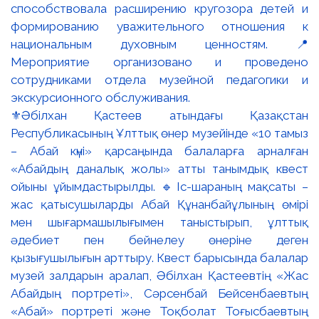
⚜️Әбілхан Қастеев атындағы Қазақстан
Республикасының Ұлттық өнер музейінде «10 тамыз
– Абай күні» қарсаңында балаларға арналған
«Абайдың даналық жолы» атты танымдық квест
ойыны ұйымдастырылды. 🔹Іс-шараның мақсаты –
жас қатысушыларды Абай Құнанбайұлының өмірі
мен шығармашылығымен таныстырып, ұлттық
әдебиет пен бейнелеу өнеріне деген
қызығушылығын арттыру. Квест барысында балалар
музей залдарын аралап, Әбілхан Қастеевтің «Жас
Абайдың портреті», Сәрсенбай Бейсенбаевтың
«Абай» портреті және Тоқболат Тоғысбаевтың