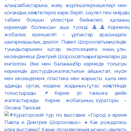
алаң-саябақтарына, жаяу жүргіншілеркөшелері мен
қоғамдық кеңістіктерге көрік беріп, сәулет пен өмірдің
табиғи бояуын үйлестіре бейнелеп, қаланың
көркемдік болмысын аша түседі. 🔺🔺Көрменің
жобалық ерекшелігі – ұрпақтар арасындағы
шығармашылық диалог. Павел Шороховтың мүсіндік
туындыларымен қатар экспозицияға оның ұлы,
кескіндемеші Дмитрий Шороховтың шығармалары да
енгізілген. Әке мен баланың бір көрмеде тоғысуы
көркемдік дәстүрдің жалғастығын айшықтап, мүсін
мен кескіндемені, пластика мен жарықты, қала мен
адамды ортақ мәдени жадының тұтас кеңістігінде
тоғыстырады. 📌Көрме 30 тамызға дейін
жалғастырады. Көрме жобасының кураторы –
Оксана Танская.