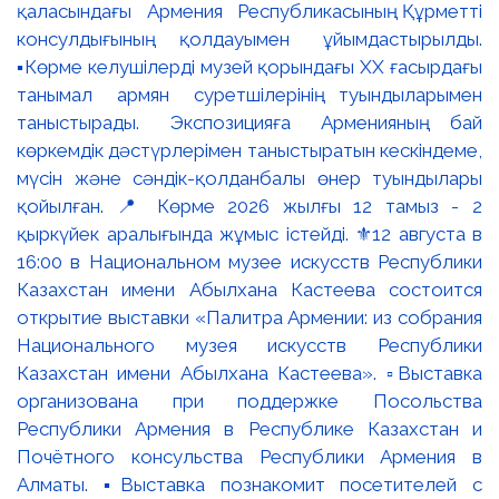
қаласындағы Армения Республикасының Құрметті
консулдығының қолдауымен ұйымдастырылды.
▪️Көрме келушілерді музей қорындағы ХХ ғасырдағы
танымал армян суретшілерінің туындыларымен
таныстырады. Экспозицияға Арменияның бай
көркемдік дәстүрлерімен таныстыратын кескіндеме,
мүсін және сәндік-қолданбалы өнер туындылары
қойылған. 📍 Көрме 2026 жылғы 12 тамыз - 2
қыркүйек аралығында жұмыс істейді. ⚜️12 августа в
16:00 в Национальном музее искусств Республики
Казахстан имени Абылхана Кастеева состоится
открытие выставки «Палитра Армении: из собрания
Национального музея искусств Республики
Казахстан имени Абылхана Кастеева». ▫️Выставка
организована при поддержке Посольства
Республики Армения в Республике Казахстан и
Почётного консульства Республики Армения в
Алматы. ▪️Выставка познакомит посетителей с