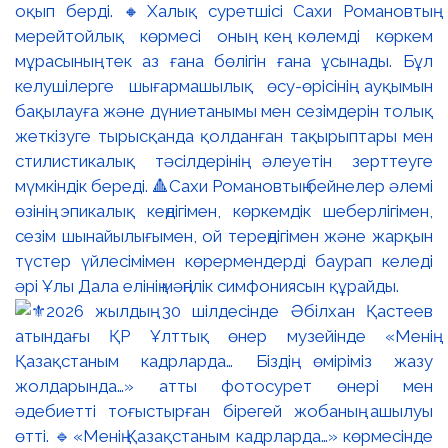
оқып берді. 🔸Халық суретшісі Сахи Романовтың
мерейтойлық көрмесі оның кең көлемді көркем
мұрасының тек аз ғана бөлігін ғана ұсынады. Бұл
келушілерге шығармашылық өсу-өрісінің ауқымын
бақылауға және дүниетанымы мен сезімдерін толық
жеткізуге тырысқанда қолданған тақырыптары мен
стилистикалық тәсілдерінің әлеуетін зерттеуге
мүмкіндік береді. 🔺Сахи Романовтың бейнелер әлемі
өзінің эпикалық кеңдігімен, көркемдік шеберлігімен,
сезім шынайылығымен, ой тереңдігімен және жарқын
түстер үйлесімімен көрермендерді баурап келеді
әрі Ұлы Дала елінің мәңгілік симфониясын құрайды.