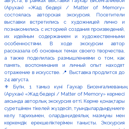
⚜️ Бүгін, 1 тамыз күні Гаухар Бисенғалиеваның
(Арухан) «Жад бедері / Matter of Memory» көрмесі
аясында авторлық экскурсия өтті. Көрме қонақтары
суретшімен тікелей жүздесіп, туындылардың дүниеге
келу тарихымен, олардың идеялық мазмұны мен
көркемдік ерекшеліктерімен танысты. Экскурсия