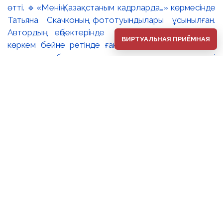
өтті. 🔹«Менің Қазақстаным кадрларда…» көрмесінде
Татьяна Скачконың фототуындылары ұсынылған.
Автордың еңбектерінде Қазақстанның табиғаты
ВИРТУАЛЬНАЯ ПРИЁМНАЯ
көркем бейне ретінде ғана емес, ұлттық мәдени
және табиғи мұраға деген құрметті
қалыптастыратын ерекше кеңістік ретінде көрініс
табады. 🔸«Менің Қазақстаным кадрларда…» және
«Біздің өміріміз жазу жолдарында…» экспозициялары
– мазмұны жағынан дербес болғанымен, мәдени
жады, жеке тәжірибе және ұлттық бірегейлік
тақырыптары арқылы өзара үндескен екі көрме. ✨
Баршаңызды фотосурет өнері, әдебиет және туған
жерге деген сүйіспеншілікті тоғыстырған осы
бірегей жобамен танысуға шақырамыз.