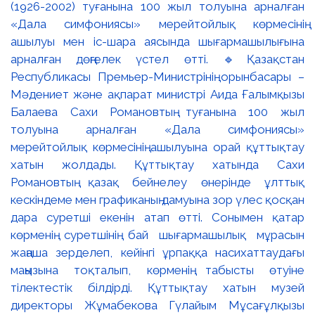
(1926-2002) туғанына 100 жыл толуына арналған
«Дала симфониясы» мерейтойлық көрмесінің
ашылуы мен іс-шара аясында шығармашылығына
арналған дөңгелек үстел өтті. 🔹Қазақстан
Республикасы Премьер-Министрінің орынбасары –
Мәдениет және ақпарат министрі Аида Ғалымқызы
Балаева Сахи Романовтың туғанына 100 жыл
толуына арналған «Дала симфониясы»
мерейтойлық көрмесінің ашылуына орай құттықтау
хатын жолдады. Құттықтау хатында Сахи
Романовтың қазақ бейнелеу өнерінде ұлттық
кескіндеме мен графиканың дамуына зор үлес қосқан
дара суретші екенін атап өтті. Сонымен қатар
көрменің суретшінің бай шығармашылық мұрасын
жаңаша зерделеп, кейінгі ұрпаққа насихаттаудағы
маңызына тоқталып, көрменің табысты өтуіне
тілектестік білдірді. Құттықтау хатын музей
директоры Жұмабекова Гүлайым Мұсағұлқызы