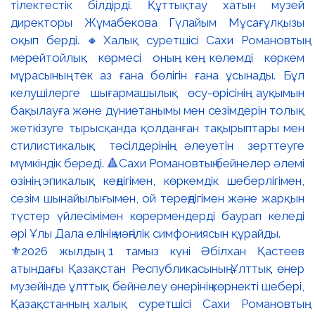
⚜️2026 жылдың 1 тамыз күні Әбілхан Қастеев
атындағы Қазақстан Республикасының Ұлттық өнер
музейінде ұлттық бейнелеу өнерінің көрнекті шебері,
Қазақстанның халық суретшісі Сахи Романовтың