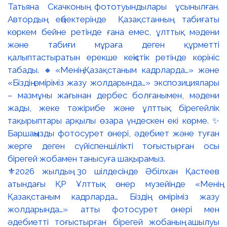
⚜️2026 жылдың 30 шілдесінде Әбілхан Қастеев
атындағы ҚР Ұлттық өнер музейінде «Менің
Қазақстаным кадрларда… Біздің өміріміз жазу
жолдарында…» атты фотосурет өнері мен
әдебиетті тоғыстырған бірегей жобаның ашылуы