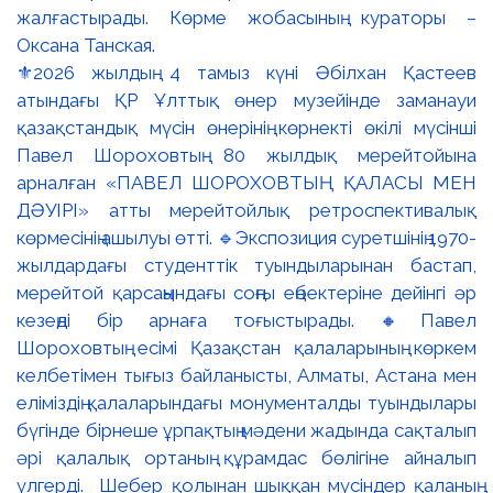
⚜️2026 жылдың 4 тамыз күні Әбілхан Қастеев
атындағы ҚР Ұлттық өнер музейінде заманауи
қазақстандық мүсін өнерінің көрнекті өкілі мүсінші
Павел Шороховтың 80 жылдық мерейтойына
арналған «ПАВЕЛ ШОРОХОВТЫҢ ҚАЛАСЫ МЕН
ДӘУІРІ» атты мерейтойлық ретроспективалық
көрмесінің ашылуы өтті. 🔹Экспозиция суретшінің 1970-
жылдардағы студенттік туындыларынан бастап,
мерейтой қарсаңындағы соңғы еңбектеріне дейінгі әр
кезеңді бір арнаға тоғыстырады. 🔸Павел
Шороховтың есімі Қазақстан қалаларының көркем
келбетімен тығыз байланысты, Алматы, Астана мен
еліміздің қалаларындағы монументалды туындылары
бүгінде бірнеше ұрпақтың мәдени жадында сақталып
әрі қалалық ортаның құрамдас бөлігіне айналып
үлгерді. Шебер қолынан шыққан мүсіндер қаланың