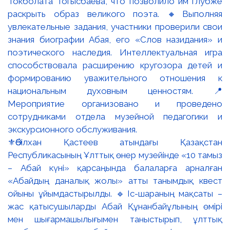
⚜️Әбілхан Қастеев атындағы Қазақстан
Республикасының Ұлттық өнер музейінде «10 тамыз
– Абай күні» қарсаңында балаларға арналған
«Абайдың даналық жолы» атты танымдық квест
ойыны ұйымдастырылды. 🔹Іс-шараның мақсаты –
жас қатысушыларды Абай Құнанбайұлының өмірі
мен шығармашылығымен таныстырып, ұлттық