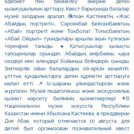
әдебиет пен бейнелеу өнеріне деген
қызығушылығын арттыру. Квест барысында балалар
музей залдарын аралап, Әбілхан Қастеевтің «Жас
Абайдың портреті», Сәрсенбай Бейсенбаевтың
«Абай» портреті және Тоқболат Тоғысбаевтың
«Абай. Ойшыл» туындылары арқылы ақын тұлғасын
тереңірек таныды. 🔸Қатысушылар қызықты
тапсырмалар орындап, Абайдың өмірбаяны, қара
сөздері мен өлеңдері бойынша білімдерін сынады.
Зияткерлік ойын балалардың ой-өрісін кеңейтіп,
ұлттық құндылықтарға деген құрметін арттыруға
ықпал етті. 📌Іс-шараны ұйымдастырған және
жүргізген: Музей педагогикасы және экскурсиялық
қызмет көрсету бөлімінің қызметкерлері ⚜️В
Национальном музее искусств Республики
Казахстан имени Абылхана Кастеева, в преддверии
Дня Абая, который отмечается 10 августа, для
детей был организован познавательный квест