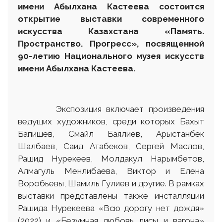
имени Абылхана Кастеева состоится
открытие выставки современного
искусства Казахстана «Память.
Пространство. Прогресс»
,
посвященной
90-летию Национального музея искусств
имени Абылхана Кастеева.
Экспозиция включает произведения
ведущих художников, среди которых Бахыт
Бапишев, Смайл Баялиев, Арыстанбек
Шалбаев, Саид Атабеков, Сергей Маслов,
Рашид Нурекеев, Молдакул Нарымбетов,
Алмагуль Менлибаева, Виктор и Елена
Воробьевы, Шамиль Гулиев и другие. В рамках
выставки представлены также инсталляции
Рашида Нурекеева «Всю дорогу нет дождя»
(2022) и «Безумная любовь лисы и вагона»