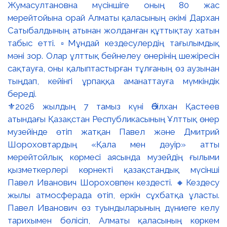
⚜️2026 жылдың 7 тамыз күні Әбілхан Қастеев
атындағы Қазақстан Республикасының Ұлттық өнер
музейінде өтіп жатқан Павел және Дмитрий
Шороховтардың «Қала мен дәуір» атты
мерейтойлық көрмесі аясында музейдің ғылыми
қызметкерлері көрнекті қазақстандық мүсінші
Павел Иванович Шороховпен кездесті. 🔸Кездесу
жылы атмосферада өтіп, еркін сұхбатқа ұласты.
Павел Иванович өз туындыларының дүниеге келу
тарихымен бөлісіп, Алматы қаласының көркем