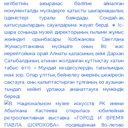
келбетінің ажырамас бөлігіне айналған
монументалды мүсіндерге қатысты шығармашылық
ізденістері туралы баяндады. Сондай-ақ
қатысушылардың сауалдарына жауап берді. 🔹Іс-
шара соңында музей директорының ғылыми жұмыс
жөніндегі орынбасары Кобжанова Светлана
Жумасултановна мүсіншіге оның 80 жас
мерейтойына орай Алматы қаласының әкімі Дархан
Сатыбалдының атынан жолданған құттықтау хатын
табыс етті. ▫️Мұндай кездесулердің тағылымдық
мәні зор. Олар ұлттық бейнелеу өнерінің шежіресін
сақтауға, оны қалыптастырған тұлғаның өз аузынан
тыңдап, кейінгі ұрпаққа аманаттауға мүмкіндік
береді.