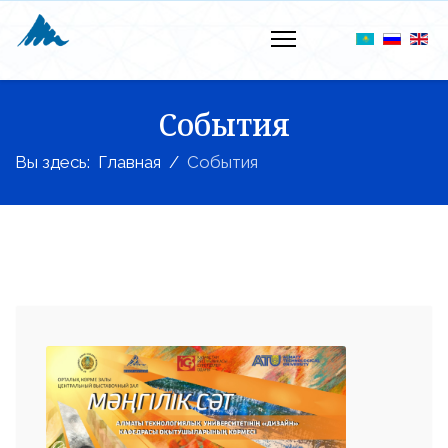
События
Вы здесь:
Главная
События