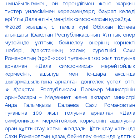
⚜️2026 жылдың 1 тамыз күні Әбілхан Қастеев
атындағы Қазақстан Республикасының Ұлттық өнер
музейінде ұлттық бейнелеу өнерінің көрнекті
шебері, Қазақстанның халық суретшісі Сахи
Романовтың (1926-2002) туғанына 100 жыл толуына
арналған «Дала симфониясы» мерейтойлық
көрмесінің ашылуы мен іс-шара аясында
шығармашылығына арналған дөңгелек үстел өтті.
🔹Қазақстан Республикасы Премьер-Министрінің
орынбасары – Мәдениет және ақпарат министрі
Аида Ғалымқызы Балаева Сахи Романовтың
туғанына 100 жыл толуына арналған «Дала
симфониясы» мерейтойлық көрмесінің ашылуына
орай құттықтау хатын жолдады. Құттықтау хатында
Сахи Романовтың қазақ бейнелеу өнерінде ұлттық