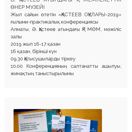
ӨНЕР МУЗЕЙІ
Жыл сайын өтетін «ҚАСТЕЕВ ОҚУЛАРЫ-2019»
ғылыми-практикалық конференциясы
Алматы, Ә. Қастеев атындағы ҚР МӨМ, мәжіліс
залы
2019 жыл 16-17 қазан
16 қазан, бірінші күн
09.30 Қатысушыларды тіркеу
10.00 Конференцияның салтанатты ашылуы,
жинақтың таныстырылымы