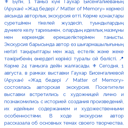
⚜️ Бүгін, 1 тамыз күні Гаухар Бисенғалиеваның
(Арухан) «Жад бедері / Matter of Memory» көрмесі
аясында авторлық экскурсия өтті. Көрме қонақтары
суретшімен тікелей жүздесіп, туындылардың
дүниеге келу тарихымен, олардың идеялық мазмұны
мен көркемдік ерекшеліктерімен танысты.
Экскурсия барысында автор өз шығармашылығының
негізгі тақырыптары мен жад, естелік және жеке
тәжірибенің өнердегі көрінісі туралы ой бөлісті. 📍
Көрме 24 тамызға дейін жалғасады. ⚜️ Сегодня, 1
августа, в рамках выставки Гаухар Бисенгалиевой
(Арухан) «Жад бедері / Matter of Memory»
состоялась авторская экскурсия. Посетители
выставки встретились с художницей лично и
познакомились с историей создания произведений,
их идейным содержанием и художественными
особенностями. В ходе экскурсии автор
рассказала об основных темах своего творчества,