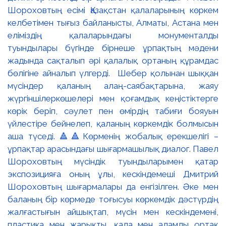
Шороховтың есімі Қазақстан қалаларының көркем
келбетімен тығыз байланысты, Алматы, Астана мен
еліміздің қалаларындағы монументалды
туындылары бүгінде бірнеше ұрпақтың мәдени
жадында сақталып әрі қалалық ортаның құрамдас
бөлігіне айналып үлгерді. Шебер қолынан шыққан
мүсіндер қаланың алаң-саябақтарына, жаяу
жүргіншілеркөшелері мен қоғамдық кеңістіктерге
көрік беріп, сәулет пен өмірдің табиғи бояуын
үйлестіре бейнелеп, қаланың көркемдік болмысын
аша түседі. 🔺🔺Көрменің жобалық ерекшелігі –
ұрпақтар арасындағы шығармашылық диалог. Павел
Шороховтың мүсіндік туындыларымен қатар
экспозицияға оның ұлы, кескіндемеші Дмитрий
Шороховтың шығармалары да енгізілген. Әке мен
баланың бір көрмеде тоғысуы көркемдік дәстүрдің
жалғастығын айшықтап, мүсін мен кескіндемені,
пластика мен жарықты, қала мен адамды ортақ