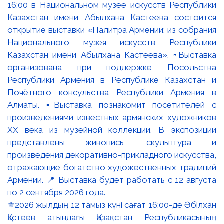
⚜️2026 жылдың 12 тамыз күні сағат 16:00-де Әбілхан
Қастеев атындағы Қазақстан Республикасының