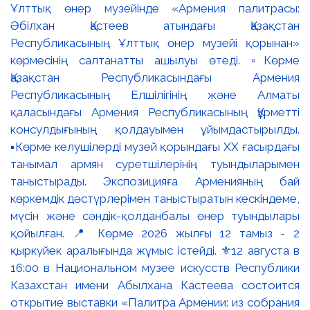
Ұлттық өнер музейінде «Армения палитрасы:
Әбілхан Қастеев атындағы Қазақстан
Республикасының Ұлттық өнер музейі қорынан»
көрмесінің салтанатты ашылуы өтеді. ▫️Көрме
Қазақстан Республикасындағы Армения
Республикасының Елшілігінің және Алматы
қаласындағы Армения Республикасының Құрметті
консулдығының қолдауымен ұйымдастырылды.
▪️Көрме келушілерді музей қорындағы ХХ ғасырдағы
танымал армян суретшілерінің туындыларымен
таныстырады. Экспозицияға Арменияның бай
көркемдік дәстүрлерімен таныстыратын кескіндеме,
мүсін және сәндік-қолданбалы өнер туындылары
қойылған. 📍 Көрме 2026 жылғы 12 тамыз - 2
қыркүйек аралығында жұмыс істейді. ⚜️12 августа в
16:00 в Национальном музее искусств Республики
Казахстан имени Абылхана Кастеева состоится
открытие выставки «Палитра Армении: из собрания