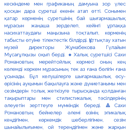
кескіндеме мен графиканың дамуына зор үлес
қосқан дара суретші екенін атап өтті. Сонымен
қатар көрменің суретшінің бай шығармашылық
мұрасын жаңаша зерделеп, кейінгі ұрпаққа
насихаттаудағы маңызына тоқталып, көрменің
табысты өтуіне тілектестік білдірді. Құттықтау хатын
музей директоры Жұмабекова Гүлайым
Мұсағұлқызы оқып берді. 🔸Халық суретшісі Сахи
Романовтың мерейтойлық көрмесі оның кең
көлемді көркем мұрасының тек аз ғана бөлігін ғана
ұсынады. Бұл келушілерге шығармашылық өсу-
өрісінің ауқымын бақылауға және дүниетанымы мен
сезімдерін толық жеткізуге тырысқанда қолданған
тақырыптары мен стилистикалық тәсілдерінің
әлеуетін зерттеуге мүмкіндік береді. 🔺Сахи
Романовтың бейнелер әлемі өзінің эпикалық
кеңдігімен, көркемдік шеберлігімен, сезім
шынайылығымен, ой тереңдігімен және жарқын