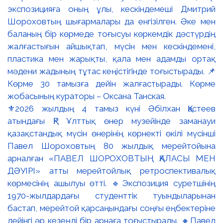
⚜️2026 жылдың 4 тамыз күні Әбілхан Қастеев
атындағы ҚР Ұлттық өнер музейінде заманауи
қазақстандық мүсін өнерінің көрнекті өкілі мүсінші
Павел Шороховтың 80 жылдық мерейтойына
арналған «ПАВЕЛ ШОРОХОВТЫҢ ҚАЛАСЫ МЕН
ДӘУІРІ» атты мерейтойлық ретроспективалық
көрмесінің ашылуы өтті. 🔹Экспозиция суретшінің
1970-жылдардағы студенттік туындыларынан
бастап, мерейтой қарсаңындағы соңғы еңбектеріне
дейінгі әр кезеңді бір арнаға тоғыстырады. 🔸Павел