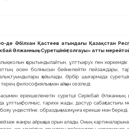
:00-де Әбілхан Қастеев атындағы Қазақстан Рес
кбай Әлжанның «Суретшінің толғауы» атты мерейтой
лық жолын қорытындылайтын, ұлттық рух пен көркемдік
иғаттың әсем болмысын бейнелейтін пейзаждары, тар
алық туындылары қойылады. Әрбір шығармада суретшін
н терең философиялық мән айқын сезіледі.
аңбасымен ерекшеленетін суретші Серікбай Әлжанның
а ұлттық болмыс, тарихи жады, дәстүр сабақтастығы ме
бояу үндестігіне, образдық мазмұнға ерекше мән береді.
ейзаж жанры айрықша орын алады. Оның картиналарына