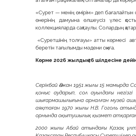
аталған графикалық топтамалар да көрер
«Сурет — менің өмірім» деп бағалайтын с
өнерінің дамуына өлшеусіз үлес қос
коллекцияларда сақтаулы. Солардың қатар
«Суретшінің толғауы» атты көрмесі авто
беретін тағылымды мәдени оқиға.
Көрме 2026 жылдың 26 шілдесіне дейі
Серікбай Әлжан 1951 жылы 15 мамырда 
қоныс аударып, сол ауылдағы негізг
шығармашылығына арналған музей аш
аяқтаған 1970 жылы Н.В. Гоголь атын
орнында оқытушылық қызмет атқарған. 
2000 жылы Абай атындағы Қазақ ұлтты
Қазақстан Республикасы Суретшілер од