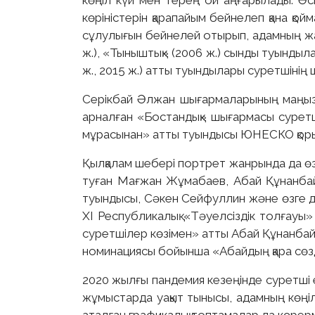
көңіл күй мен терең ой аңғарылады. Әс
көріністерін қарапайым бейнелеп қана қо
сұлулығын бейнелей отырып, адамның жан
ж.), «Тыныштық» (2006 ж.) сынды туындыл
ж., 2015 ж.) атты туындылары суретшінің
Серікбай Әлжан шығармаларының маңызды
арналған «Бостандық» шығармасы суретші
мұрасынан» атты туындысы ЮНЕСКО қоры
Қылқалам шебері портрет жанрында да өзі
туған Мағжан Жұмабаев, Абай Құнанбайұ
туындысы, Сәкен Сейфуллин және өзге д
ХІ Республикалық «Тәуелсіздік толғау
суретшілер көзімен» атты Абай Құнанб
номинациясы бойынша «Абайдың қара сөзд
2020 жылғы пандемия кезеңінде суретші 
жұмыстарда уақыт тынысы, адамның көңі