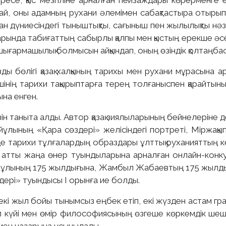
іресе, қыс мезгіліне арналған пейзаждары көрерменге
ймай, оны адамның рухани әлемімен сабақтастыра отырып ж
 дүниесіндегі тыныштықты, сағыныш пен жылылықты нәз
арында табиғаттың сабырлы қалпы мен қыстың ерекше әсемд
 шығармашылық болмысын айқындап, оның өзіндік қолтаңбас
 бөлігі қазақ халқының тарихы мен рухани мұрасына ар
нің тарихи тақырыптарға терең толғаныспен қарайтынын
на енген.
н таныта алды. Автор қазақ зиялыларының бейнелеріне д
лының «Қара сөздері» желісіндегі портреті, Міржақып 
е тарихи тұлғалардың образдары ұлттық руханияттың к
ы» атты жаңа өнер туындыларына арналған онлайн-ко
айұлының 175 жылдығына, Жамбыл Жабаевтың 175 жылдығ
ері» туындысы І орынға ие болды.
екі жыл бойы тынымсыз еңбек етіп, екі жүзден астам г
л күйі мен өмір философиясының өзгеше көркемдік шеш