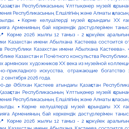
:00-де Әбілхан Қастеев атындағы Қазақстан Республик
азақстан Республикасының Ұлттық өнер музейі қорына
мения Республикасының Елшілігінің және Алматы қалас
ылды. ▪️Көрме келушілерді музей қорындағы ХХ ға
яға Арменияның бай көркемдік дәстүрлерімен таныст
📍 Көрме 2026 жылғы 12 тамыз - 2 қыркүйек аралығында
ки Казахстан имени Абылхана Кастеева состоится о