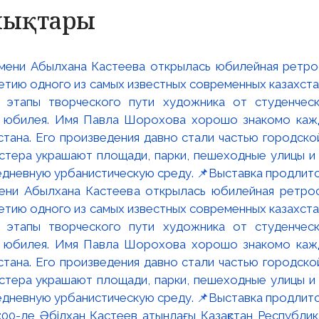
алықтары
мени Абылхана Кастеева открылась юбилейная ретр
ю одного из самых известных современных казахста
 этапы творческого пути художника от студенческ
и юбилея. Имя Павла Шорохова хорошо знакомо кажд
стана. Его произведения давно стали частью городско
астера украшают площади, парки, пешеходные улицы и
едневную урбанистическую среду. 📌Выставка продлится