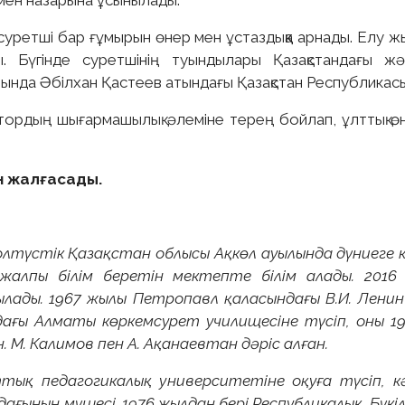
мен назарына ұсынылады.
уретші бар ғұмырын өнер мен ұстаздыққа арнады. Елу ж
ты. Бүгінде суретшінің туындылары Қазақстандағы 
ында Әбілхан Қастеев атындағы Қазақстан Республикасын
рдың шығармашылық әлеміне терең бойлап, ұлттық өнер
н жалғасады.
Солтүстік Қазақстан облысы Ақкөл ауылында дүниеге 
і жалпы білім беретін мектепте білім алады. 20
ылады. 1967 жылы Петропавл қаласындағы В.И. Лен
дағы Алматы көркемсурет училищесіне түсіп, оны 1
М. Калимов пен А. Ақанаевтан дәріс алған.
қ педагогикалық университетіне оқуға түсіп, кәс
ағының мүшесі. 1976 жылдан бері Республикалық, Бүк