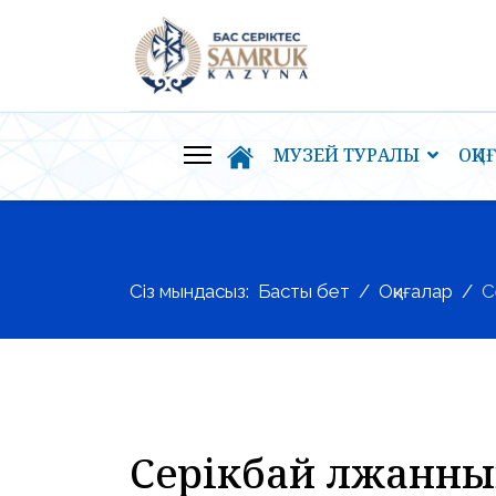
МУЗЕЙ ТУРАЛЫ
ОҚИ
Сіз мындасыз:
Басты бет
Оқиғалар
С
Серікбай Әлжанн