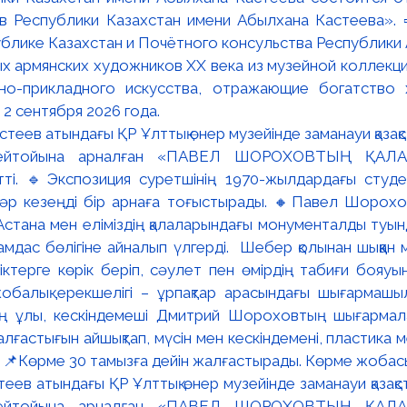
в Республики Казахстан имени Абылхана Кастеева». 
блике Казахстан и Почётного консульства Республики А
х армянских художников XX века из музейной коллекци
вно-прикладного искусства, отражающие богатство 
 2 сентября 2026 года.
ев атындағы ҚР Ұлттық өнер музейінде заманауи қазақстан
ейтойына арналған «ПАВЕЛ ШОРОХОВТЫҢ ҚАЛА