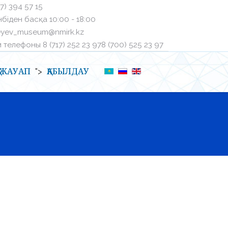
27) 394 57 15
біден басқа ㅤ10:00 - 18:00
eyev_museum@nmirk.kz
телефоныㅤ 8 (717) 252 23 97ㅤ8 (700) 525 23 97
Қ-ЖАУАП
ҚАБЫЛДАУ
">