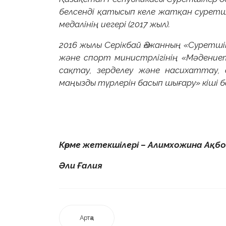
белсенді қатысып келе жатқан суретші. 
медалінің иегері (2017 жыл).
2016 жылы Серікбай Әлжанның «Суретш
және спорт министрлігінің «Мәдение
сақтау, зерделеу және насихаттау, 
маңызды түрлерін басып шығару» кіші 
Көрме жетекшілері – Алимхожина Ақб
Әли Ғалия
Артқа