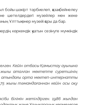
ыл бойы шәкірт тәрбиелеп, қазақ бейнелеу
және шетелдердегі музейлер мен жеке
ың Ұлттық өнер музейі қоры да бар.
дің көркемдік қуатын сезінуге мүмкіндік
келген. Кейін отбасы Қамыстау ауылына
16 жылы аталған мектепте суретшінің
ин атындағы орта мектеп-интернатты
975 жылы тәмамдағаннан кейін осы оқу
іби білімін жетілдірген. 1986 жылдан
ілодақтық және Халықаралық көрмелерге