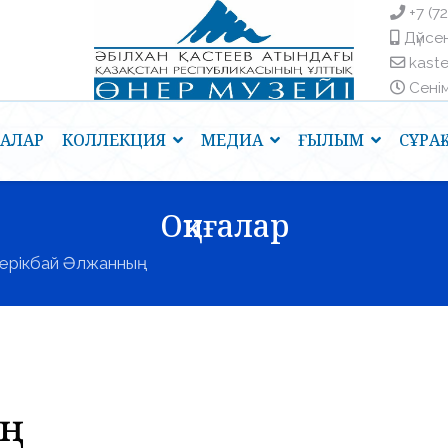
+7 (7
Дүйсен
kast
Сенім 
ҒАЛАР
КОЛЛЕКЦИЯ
МЕДИА
ҒЫЛЫМ
СҰРА
Оқиғалар
ерікбай Әлжанның
ың