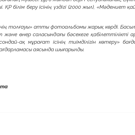
ҚР білім беру ісінің үздігі (2000 жыл), «Мәдениет қай
інің толғауы» атты фотоальбомы жарық көрді. Бас
т және өнер саласындағы бәсекеге қабілеттілікті 
сондай-ақ мұрағат ісінің тиімділігін көтеру» бағ
бағдарламасы аясында шығарылды.
ота