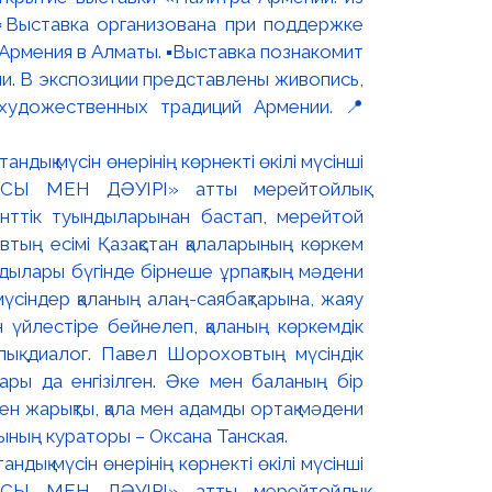
▫️Выставка организована при поддержке
рмения в Алматы. ▪️Выставка познакомит
и. В экспозиции представлены живопись,
художественных традиций Армении. 📍
дық мүсін өнерінің көрнекті өкілі мүсінші
СЫ МЕН ДӘУІРІ» атты мерейтойлық