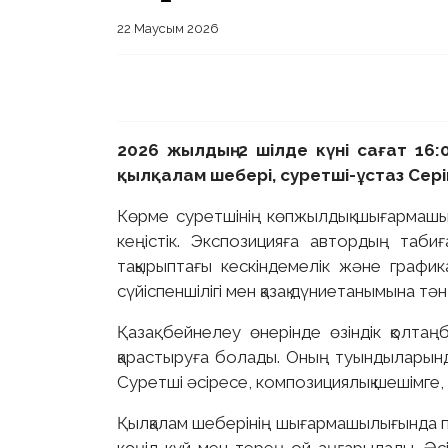
22 Маусым 2026
2026 жылдың 2 шілде күні сағат 16
қылқалам шебері, суретші-ұстаз Сері
Көрме суретшінің көпжылдық шығармашы
 23 97
кеңістік. Экспозицияға автордың таб
тақырыптағы кескіндемелік және график
сүйіспеншілігі мен қазақ дүниетанымына тә
Қазақ бейнелеу өнерінде өзіндік қолт
қарастыруға болады. Оның туындыларынд
Суретші әсіресе, композициялық шешімге, 
Қылқалам шеберінің шығармашылығында п