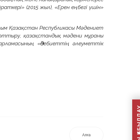
раткері» (2015 жыл), «Ерен еңбегі үшін»
ылым Қазақстан Республикасы Мәдениет
арттыру, қазақстандық мәдени мұраны
дарламасының «Әдебиеттің әлеуметтік
Алға