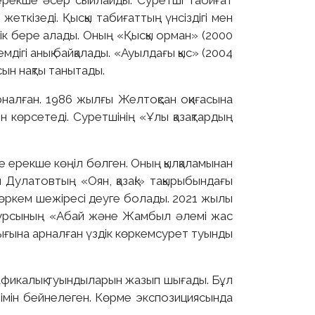
 ерекше әсер сыйлайды. Суретші табиғат
еткізеді. Қысқы табиғаттың үнсіздігі мен
ік бере алады. Оның «Қысқы орман» (2000
ігі анық байқалады. «Ауылдағы қыс» (2004
ын нақты танытады.
налған. 1986 жылғы Желтоқсан оқиғасына
 көрсетеді. Суретшінің «Ұлы қазақтардың
е ерекше көңіл бөлген. Оның қылқаламынан
Дулатовтың «Оян, қазақ!» тақырыбындағы
өркем шежіресі деуге болады. 2021 жылы
нкурсының «Абай және Жамбыл әлемі жас
ына арналған үздік көркемсурет туынды
рафикалық туындыларын жазып шығады. Бұл
імін бейнелеген. Көрме экспозициясында