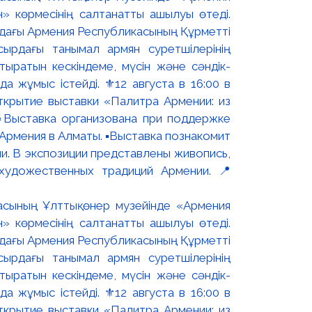
асының Ұлттық өнер музейінде «Армения
н» көрмесінің салтанатты ашылуы өтеді.
ындағы Армения Республикасының Құрметті
сырдағы танымал армян суретшілерінің
ыратын кескіндеме, мүсін және сәндік-
 жұмыс істейді. ⚜️12 августа в 16:00 в
ткрытие выставки «Палитра Армении: из