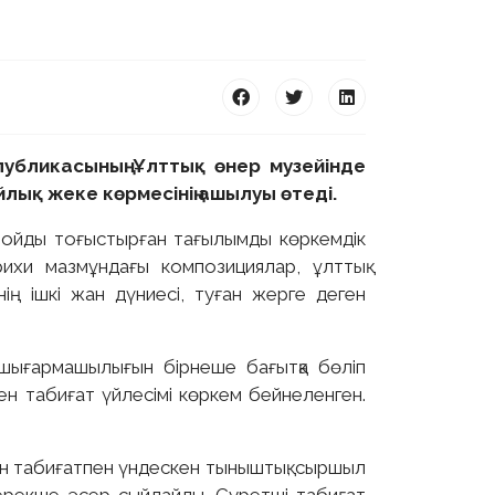
публикасының Ұлттық өнер музейінде
лық жеке көрмесінің ашылуы өтеді.
 ойды тоғыстырған тағылымды көркемдік
ихи мазмұндағы композициялар, ұлттық
ің ішкі жан дүниесі, туған жерге деген
 шығармашылығын бірнеше бағытқа бөліп
н табиғат үйлесімі көркем бейнеленген.
н табиғатпен үндескен тыныштық, сыршыл