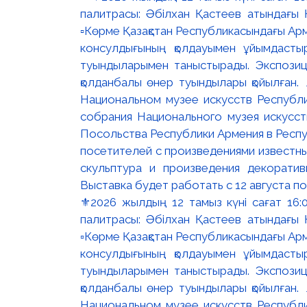
⚜️2026 жылдың 12 тамыз күні сағат 16
палитрасы: Әбілхан Қастеев атындағы Қ
▫️Көрме Қазақстан Республикасындағы Ар
консулдығының қолдауымен ұйымдастыр
туындыларымен таныстырады. Экспозици
қолданбалы өнер туындылары қойылған. 
Национальном музее искусств Республи