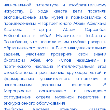
⚜️Әбілхан Қастеев атындағы Қазақстан