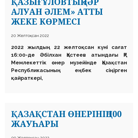
ҚАЗЫҒҰЛОВТЫҢ «ӘР
АЛУАН ӘЛЕМ» АТТЫ
ЖЕКЕ КӨРМЕСІ
20 Желтоқсан 2022
2022 жылдың 22 желтоқсан күні сағат
16:00-де Әбілхан Қастеев атындағы ҚР
Мемлекеттік өнер музейінде Қазақстан
Республикасының еңбек сіңірген
қайраткері,
ҚАЗАҚСТАН ӨНЕРІНІҢ 100
ЖАУҺАРЫ
09 Желтоқсан 2022