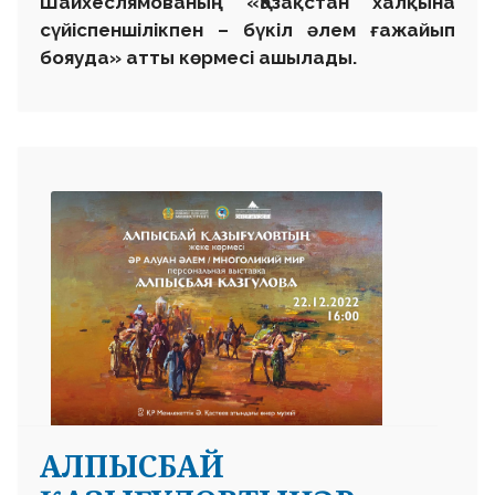
Шайхеслямованың «Қазақстан халқына
сүйіспеншілікпен – бүкіл әлем ғажайып
бояуда» атты көрмесі ашылады.
АЛПЫСБАЙ