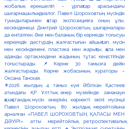
⚜️2026 жылдың 4 тамыз күні Әбілхан Қастеев
атындағы ҚР Ұлттық өнер музейінде заманауи
қазақстандық мүсін өнерінің көрнекті өкілі мүсінші
Павел Шороховтың 80 жылдық мерейтойына
арналған «ПАВЕЛ ШОРОХОВТЫҢ ҚАЛАСЫ МЕН
ДӘУІРІ» атты мерейтойлық ретроспективалық
көрмесінің ашылуы өтті. 🔹Экспозиция суретшінің