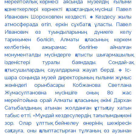
мерейтойлық көрмесі аясында музейдің ғылыми
қызметкерлері көрнекті қазақстандық мүсінші Павел
Иванович Шороховпен кездесті. 🔸Кездесу жылы
атмосферада өтіп, еркін сұхбатқа ұласты. Павел
Иванович өз туындыларының дүниеге келу
тарихымен бөлісіп, Алматы қаласының көркем
келбетінің ажырамас бөлігіне айналған
монументалды мүсіндерге қатысты шығармашылық
ізденістері туралы баяндады. Сондай-ақ
қатысушылардың сауалдарына жауап берді. 🔹Іс-
шара соңында музей директорының ғылыми жұмыс
жөніндегі орынбасары Кобжанова Светлана
Жумасултановна мүсіншіге оның 80 жас
мерейтойына орай Алматы қаласының әкімі Дархан
Сатыбалдының атынан жолданған құттықтау хатын
табыс етті. ▫️Мұндай кездесулердің тағылымдық мәні
зор. Олар ұлттық бейнелеу өнерінің шежіресін
сақтауға, оны қалыптастырған тұлғаның өз аузынан