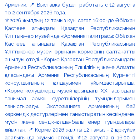
⚜️2026 жылдың 12 тамыз күні сағат 16:00-де Әбілхан
Қастеев атындағы Қазақстан Республикасының
Ұлттық өнер музейінде «Армения палитрасы: Әбілхан
Қастеев атындағы Қазақстан Республикасының
Ұлттық өнер музейі қорынан» көрмесінің салтанатты
ашылуы өтеді. ▫️Көрме Қазақстан Республикасындағы
Армения Республикасының Елшілігінің және Алматы
қаласындағы Армения Республикасының Құрметті
консулдығының қолдауымен ұйымдастырылды.
▪️Көрме келушілерді музей қорындағы ХХ ғасырдағы
танымал армян суретшілерінің туындыларымен
таныстырады. Экспозицияға Арменияның бай
көркемдік дәстүрлерімен таныстыратын кескіндеме,
мүсін және сәндік-қолданбалы өнер туындылары
қойылған. 📍 Көрме 2026 жылғы 12 тамыз - 2 қыркүйек
аралығында жұмыс істейді. ⚜️12 августа в 16:00 в