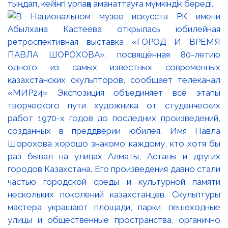
тыңдап, кейінгі ұрпаққа аманаттауға мүмкіндік береді.