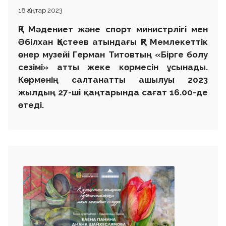
18 Қаңтар 2023
ҚР Мәдениет және
спорт
министрлігі мен
Ә
білхан
Қастеев атындағы ҚР Мемлекеттік
өнер м
узейі
Герман Титовтың «
Бірге болу
сезімі» атты жеке көрмесін ұсынады.
Көрменің салтанатты ашылуы 2023
жылдың
27-ші қаңтарында сағат 16.00-де
өтеді.