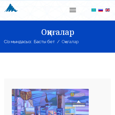
Оқиғалар
Сіз мындасыз:
Басты бет
Оқиғалар