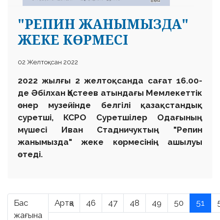
"РЕПИН ЖАНЫМЫЗДА"
ЖЕКЕ КӨРМЕСІ
02 Желтоқсан 2022
2022 жыл
ғы
2 желтоқсанда сағат 16.00-
де Әбілхан Қастеев атындағы Мемлекеттік
өнер музейінде белгілі қазақстандық
суретші, КСРО Суретшілер Одағының
мүшесі Иван Стадничуктың "Репин
жанымызда" жеке көрмесінің ашылуы
өтеді.
Бас
Артқа
46
47
48
49
50
51
жағына