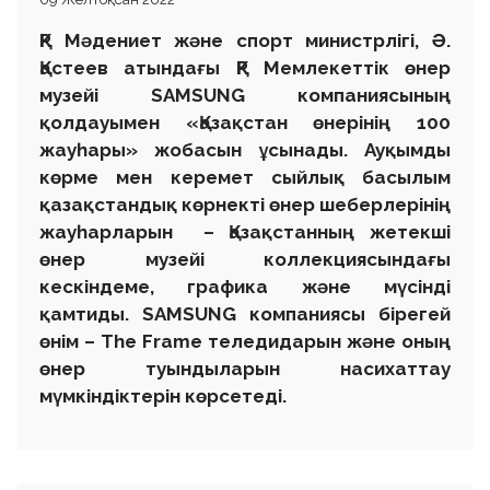
ҚР Мәдениет және спорт министрлігі, Ә.
Қастеев атындағы ҚР Мемлекеттік өнер
музейі SAMSUNG компаниясының
қолдауымен
«
Қазақстан өнерінің 100
жауһары
»
жобасын ұсынады. Ауқымды
көрме мен керемет сыйлық басылым
қазақстандық көрнекті өнер шеберлерінің
жауһарларын – Қазақстанның жетекші
өнер музейі коллекциясындағы
кескіндеме, графика және мүсінді
қамтиды. SAMSUNG компаниясы бірегей
өнім – The Frame теледидарын және оның
өнер туындыларын насихаттау
мүмкіндіктерін көрсетеді.