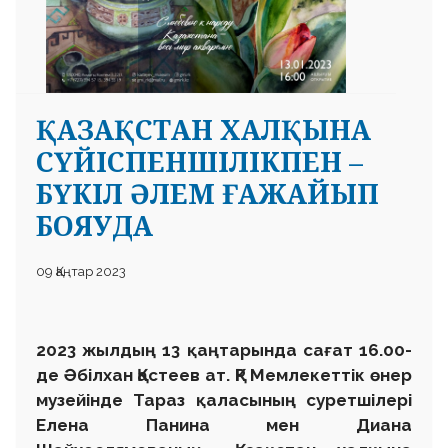
ҚАЗАҚСТАН ХАЛҚЫНА
СҮЙІСПЕНШІЛІКПЕН –
БҮКІЛ ӘЛЕМ ҒАЖАЙЫП
БОЯУДА
09 Қаңтар 2023
2023 жылдың 13 қаңтарында сағат 16.00-
де Әбілхан Қастеев ат. ҚР Мемлекеттік өнер
музейінде Тараз қаласының суретшілері
Елена Панина мен Диана