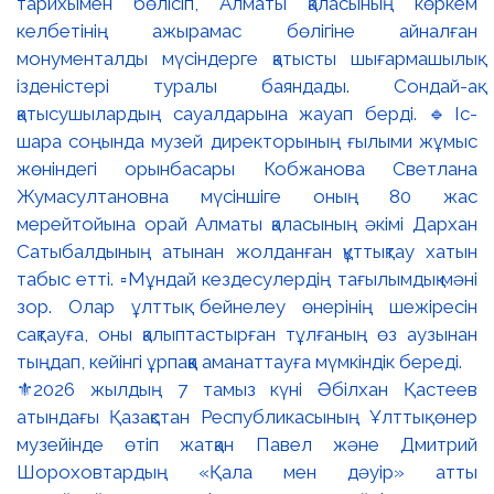
⚜️2026 жылдың 7 тамыз күні Әбілхан Қастеев
атындағы Қазақстан Республикасының Ұлттық өнер
музейінде өтіп жатқан Павел және Дмитрий
Шороховтардың «Қала мен дәуір» атты