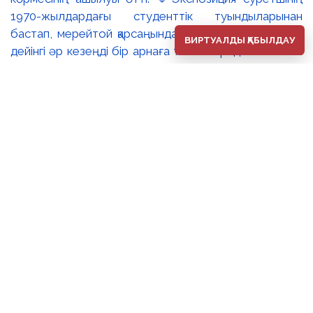
1970-жылдардағы студенттік туындыларынан
бастап, мерейтой қарсаңындағы соңғы еңбектеріне
ВИРТУАЛДЫ ҚАБЫЛДАУ
дейінгі әр кезеңді бір арнаға тоғыстырады. 🔸Павел
Шороховтың есімі Қазақстан қалаларының көркем
келбетімен тығыз байланысты, Алматы, Астана мен
еліміздің қалаларындағы монументалды туындылары
бүгінде бірнеше ұрпақтың мәдени жадында сақталып
әрі қалалық ортаның құрамдас бөлігіне айналып
үлгерді. Шебер қолынан шыққан мүсіндер қаланың
алаң-саябақтарына, жаяу жүргіншілеркөшелері мен
қоғамдық кеңістіктерге көрік беріп, сәулет пен өмірдің
табиғи бояуын үйлестіре бейнелеп, қаланың
көркемдік болмысын аша түседі. 🔺🔺Көрменің
жобалық ерекшелігі – ұрпақтар арасындағы
шығармашылық диалог. Павел Шороховтың мүсіндік
туындыларымен қатар экспозицияға оның ұлы,
кескіндемеші Дмитрий Шороховтың шығармалары
да енгізілген. Әке мен баланың бір көрмеде тоғысуы