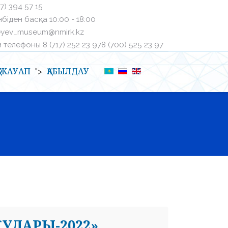
27) 394 57 15
біден басқа ㅤ10:00 - 18:00
eyev_museum@nmirk.kz
телефоныㅤ 8 (717) 252 23 97ㅤ8 (700) 525 23 97
Қ-ЖАУАП
ҚАБЫЛДАУ
">
УЛАРЫ-2022»