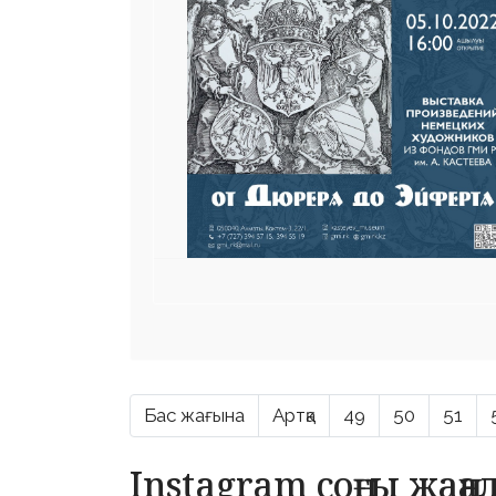
Бас жағына
Артқа
49
50
51
Instagram соңғы жаң