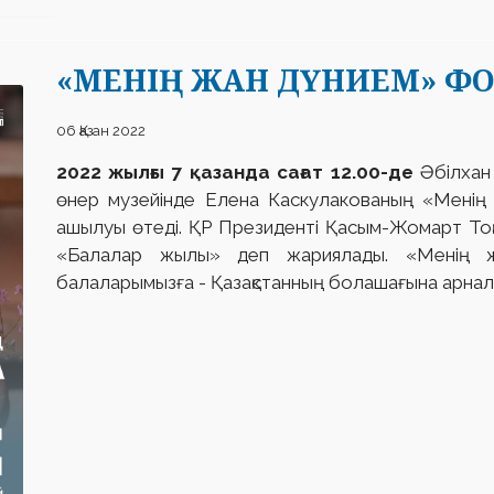
«МЕНІҢ ЖАН ДҮНИЕМ» Ф
06 Қазан 2022
2022 жылғы 7 қазанда сағат 12.00-де
Әбілхан
өнер музейінде Елена Каскулакованың «Менің
ашылуы өтеді. ҚР Президенті Қасым-Жомарт То
«Балалар жылы» деп жариялады. «Менің ж
балаларымызға - Қазақстанның болашағына арнал