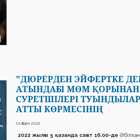
"ДЮРЕРДЕН ЭЙФЕРТКЕ ДЕЙ
АТЫНДАҒЫ МӨМ ҚОРЫНАН 
СУРЕТШІЛЕРІ ТУЫНДЫЛА
АТТЫ КӨРМЕСІНІҢ
01 Қазан 2022
2022 жылғы 5 қазанда сағат 16.00-де
Әбілхан