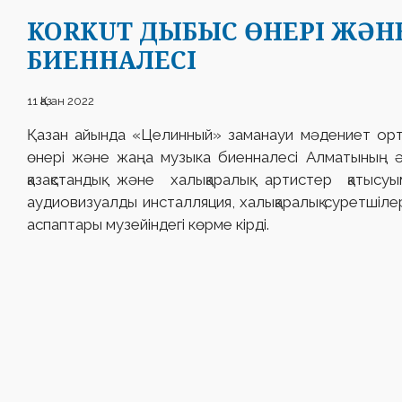
KORKUT ДЫБЫС ӨНЕРІ ЖƏН
БИЕННАЛЕСІ
11 Қазан 2022
Қазан айында «Целинный» заманауи мəдениет ор
өнері жəне жаңа музыка биенналесі Алматының ə
қазақстандық жəне халықаралық артистер қатысу
аудиовизуалды инсталляция, халықаралық суретшіле
аспаптары музейіндегі көрме кірді.