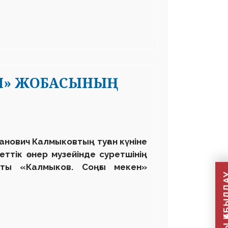
ЕН» ЖОБАСЫНЫҢ
Иванович Калмыковтың туған күніне
ттік өнер музейінде суретшінің
сты «Калмыков. Соңғы мекен»