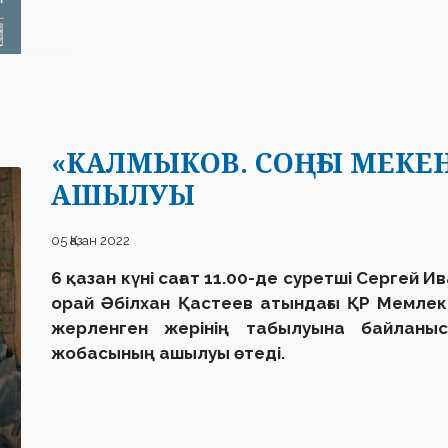
«КАЛМЫКОВ. СОҢҒЫ МЕК
АШЫЛУЫ
05 Қазан 2022
6 қазан күні сағат 11.00-де суретші Сергей 
орай Әбілхан Қастеев атындағы ҚР Мемлеке
жерленген жерінің табылуына байланы
жобасының ашылуы өтеді.