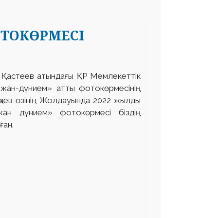
ОТОКӨРМЕСІ
 Қастеев атындағы ҚР Мемлекеттік
 жан-дүнием» атты фотокөрмесінің
қаев өзінің Жолдауында 2022 жылды
ан дүнием» фотокөрмесі біздің
ған.