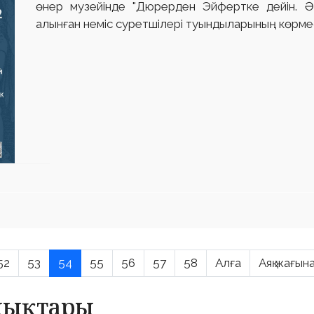
өнер музейінде "Дюрерден Эйфертке дейін. 
алынған неміс суретшілері туындыларының көрмесі
52
53
54
55
56
57
58
Алға
Аяқ жағын
алықтары