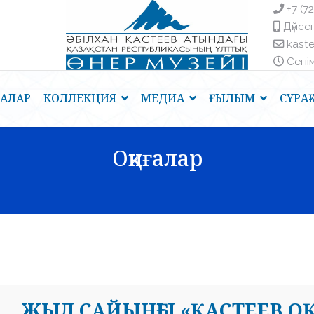
+7 (7
Дүйсен
kast
Сенім 
ҒАЛАР
КОЛЛЕКЦИЯ
МЕДИА
ҒЫЛЫМ
СҰРА
Оқиғалар
ЖЫЛ САЙЫНҒЫ «ҚАСТЕЕВ ОҚ