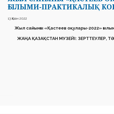
ҒЫЛЫМИ-ПРАКТИКАЛЫҚ К
13 Қазан 2022
Жыл сайынғы
«
Қастеев оқулары-2022
»
ғылы
ЖАҢА ҚАЗАҚСТАН МУЗЕЙІ: ЗЕРТТЕУЛЕР, Т