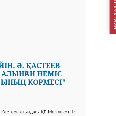
ВИРТУАЛДЫ Қ
ІН. Ә. ҚАСТЕЕВ
АЛЫНҒАН НЕМІС
РЫНЫҢ КӨРМЕСІ"
 Қастеев атындағы ҚР Мемлекеттік