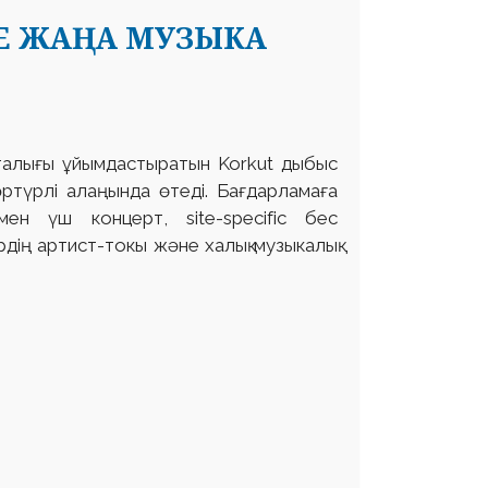
Е ЖАҢА МУЗЫКА
талығы ұйымдастыратын Korkut дыбыс
ртүрлі алаңында өтеді. Бағдарламаға
ымен үш концерт, site-specific бес
рдің артист-токы жəне халық музыкалық