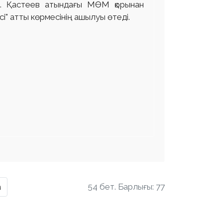
Ә. Қастеев атындағы МӨМ қорынан
" атты көрмесінің ашылуы өтеді.
а
54 бет. Барлығы: 77