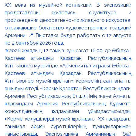
⚜️2026 жылдың 12 тамыз күні сағат 16:00-де Әбілхан
Қастеев атындағы Қазақстан Республикасының
Ұлттық өнер музейінде «Армения палитрасы: Әбілхан
Қастеев атындағы Қазақстан Республикасының
Ұлттық өнер музейі қорынан» көрмесінің салтанатты
ашылуы өтеді. ▫️Көрме Қазақстан Республикасындағы
Армения Республикасының Елшілігінің және Алматы
қаласындағы Армения Республикасының Құрметті
консулдығының қолдауымен ұйымдастырылды.
▪️Көрме келушілерді музей қорындағы ХХ ғасырдағы
танымал армян суретшілерінің туындыларымен
таныстырады. Экспозицияға Арменияның бай