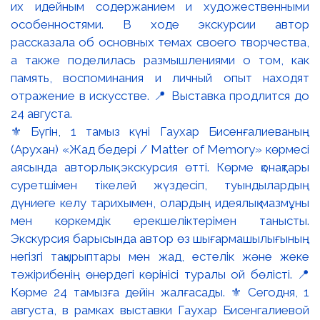
⚜️ Бүгін, 1 тамыз күні Гаухар Бисенғалиеваның
(Арухан) «Жад бедері / Matter of Memory» көрмесі
аясында авторлық экскурсия өтті. Көрме қонақтары
суретшімен тікелей жүздесіп, туындылардың
дүниеге келу тарихымен, олардың идеялық мазмұны
мен көркемдік ерекшеліктерімен танысты.
Экскурсия барысында автор өз шығармашылығының
негізгі тақырыптары мен жад, естелік және жеке
тәжірибенің өнердегі көрінісі туралы ой бөлісті. 📍
Көрме 24 тамызға дейін жалғасады. ⚜️ Сегодня, 1
августа, в рамках выставки Гаухар Бисенгалиевой