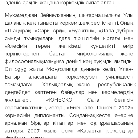
ізденісі арқылы жаңаша көркемдік сипат алған.
Мұхамеджан Зейнелханның шығармашылығы Ұлы
даланың кең тынысты көркем шежіресі іспетті. Оның
«Шаңырақ», «Сары-Арқа», «Бүркітші», «Дала дүбірі»
сынды туындылары дала тіршілігінің ырғағы мен
үйлесімін терең жеткізеді, күнделікті өмір
көріністерінен бастап мифологиялық және
философиялық мазмұнға дейінгі кең ауқымды қамтиды.
Ол 1959 жылы Моңғолияда дүниеге келіп, Ұлан-
Батыр қаласындағы көркемсурет училищесін
тәмамдаған. Халықаралық және республикалық
деңгейдегі көптеген байқаулар мен көрмелердің
жүлдегері, «ЮНЕСКО Сапа белгісі»
сертификатының иегері, «Биеннале-Ташкент-2002»
көрмесінің дипломанты. Сондай-ақ кесте өнеріне
арналған бірқатар кітаптар мен оқу құралдарының
авторы. 2007 жылы есімі «Қазақстан рекордтар