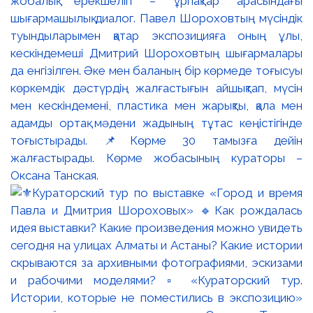
жобалық ерекшелігі – ұрпақтар арасындағы
шығармашылық диалог. Павел Шороховтың мүсіндік
туындыларымен қатар экспозицияға оның ұлы,
кескіндемеші Дмитрий Шороховтың шығармалары
да енгізілген. Әке мен баланың бір көрмеде тоғысуы
көркемдік дәстүрдің жалғастығын айшықтап, мүсін
мен кескіндемені, пластика мен жарықты, қала мен
адамды ортақ мәдени жадының тұтас кеңістігінде
тоғыстырады. 📌Көрме 30 тамызға дейін
жалғастырады. Көрме жобасының кураторы –
Оксана Танская.