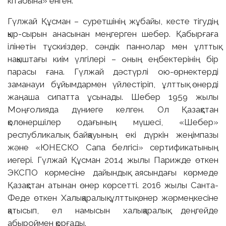
кітабына» енген.
Гүлжай Құсман – суретшінің жұбайы, кесте тігудің
қыр-сырын анасынан меңгерген шебер. Қабырғаға
ілінетін тұскиіздер, сәндік паннолар мен ұлттық
нақыштағы киім үлгілері – оның еңбектерінің бір
парасы ғана. Гүлжай дәстүрлі ою-өрнектерді
заманауи бұйымдармен үйлестіріп, ұлттық өнерді
жаңаша сипатта ұсынады. Шебер 1959 жылы
Моңғолияда дүниеге келген. Ол Қазақстан
қолөнершілер одағының мүшесі, «Шебер»
республикалық байқауының екі дүркін жеңімпазы
және «ЮНЕСКО Сапа белгісі» сертификатының
иегері. Гүлжай Құсман 2014 жылы Парижде өткен
ЭКСПО көрмесіне дайындық аясындағы көрмеде
Қазақстан атынан өнер көрсетті. 2016 жылы Санта-
Феде өткен Халықаралық ұлттық өнер жәрмеңкесіне
қатысып, ел намысын халықаралық деңгейде
абыроймен қорғады.