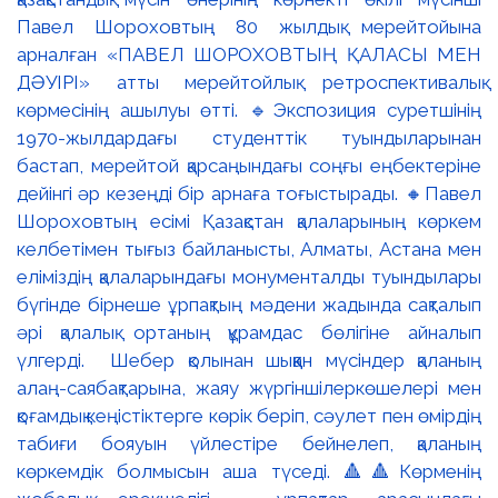
Павел Шороховтың 80 жылдық мерейтойына
арналған «ПАВЕЛ ШОРОХОВТЫҢ ҚАЛАСЫ МЕН
ДӘУІРІ» атты мерейтойлық ретроспективалық
көрмесінің ашылуы өтті. 🔹Экспозиция суретшінің
1970-жылдардағы студенттік туындыларынан
бастап, мерейтой қарсаңындағы соңғы еңбектеріне
дейінгі әр кезеңді бір арнаға тоғыстырады. 🔸Павел
Шороховтың есімі Қазақстан қалаларының көркем
келбетімен тығыз байланысты, Алматы, Астана мен
еліміздің қалаларындағы монументалды туындылары
бүгінде бірнеше ұрпақтың мәдени жадында сақталып
әрі қалалық ортаның құрамдас бөлігіне айналып
үлгерді. Шебер қолынан шыққан мүсіндер қаланың
алаң-саябақтарына, жаяу жүргіншілеркөшелері мен
қоғамдық кеңістіктерге көрік беріп, сәулет пен өмірдің
табиғи бояуын үйлестіре бейнелеп, қаланың
көркемдік болмысын аша түседі. 🔺🔺Көрменің