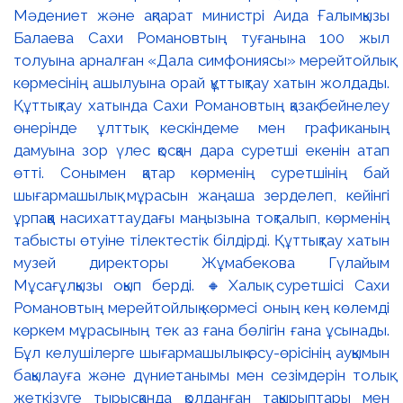
Мәдениет және ақпарат министрі Аида Ғалымқызы
Балаева Сахи Романовтың туғанына 100 жыл
толуына арналған «Дала симфониясы» мерейтойлық
көрмесінің ашылуына орай құттықтау хатын жолдады.
Құттықтау хатында Сахи Романовтың қазақ бейнелеу
өнерінде ұлттық кескіндеме мен графиканың
дамуына зор үлес қосқан дара суретші екенін атап
өтті. Сонымен қатар көрменің суретшінің бай
шығармашылық мұрасын жаңаша зерделеп, кейінгі
ұрпаққа насихаттаудағы маңызына тоқталып, көрменің
табысты өтуіне тілектестік білдірді. Құттықтау хатын
музей директоры Жұмабекова Гүлайым
Мұсағұлқызы оқып берді. 🔸Халық суретшісі Сахи
Романовтың мерейтойлық көрмесі оның кең көлемді
көркем мұрасының тек аз ғана бөлігін ғана ұсынады.
Бұл келушілерге шығармашылық өсу-өрісінің ауқымын
бақылауға және дүниетанымы мен сезімдерін толық
жеткізуге тырысқанда қолданған тақырыптары мен