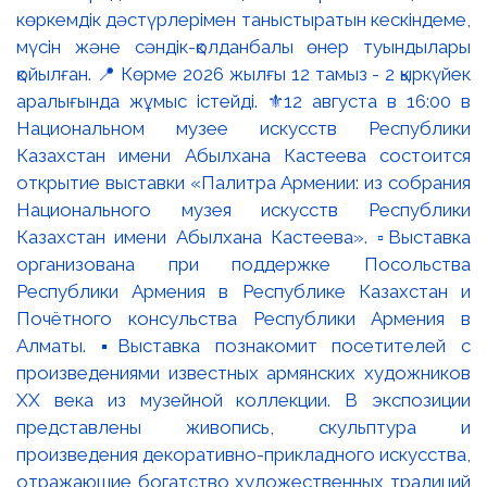
көркемдік дәстүрлерімен таныстыратын кескіндеме,
мүсін және сәндік-қолданбалы өнер туындылары
қойылған. 📍 Көрме 2026 жылғы 12 тамыз - 2 қыркүйек
аралығында жұмыс істейді. ⚜️12 августа в 16:00 в
Национальном музее искусств Республики
Казахстан имени Абылхана Кастеева состоится
открытие выставки «Палитра Армении: из собрания
Национального музея искусств Республики
Казахстан имени Абылхана Кастеева». ▫️Выставка
организована при поддержке Посольства
Республики Армения в Республике Казахстан и
Почётного консульства Республики Армения в
Алматы. ▪️Выставка познакомит посетителей с
произведениями известных армянских художников
XX века из музейной коллекции. В экспозиции
представлены живопись, скульптура и
произведения декоративно-прикладного искусства,
отражающие богатство художественных традиций