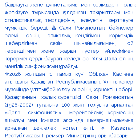
⚜️2026 жылдың 1 тамыз күні Әбілхан Қастеев
атындағы Қазақстан Республикасының Ұлттық өнер
музейінде ұлттық бейнелеу өнерінің көрнекті шебері,
Қазақстанның халық суретшісі Сахи Романовтың
(1926-2002) туғанына 100 жыл толуына арналған
«Дала симфониясы» мерейтойлық көрмесінің
ашылуы мен іс-шара аясында шығармашылығына
арналған дөңгелек үстел өтті. 🔹Қазақстан
Республикасы Премьер-Министрінің орынбасары –