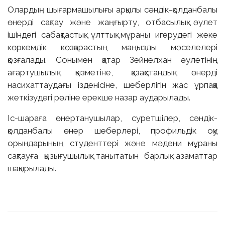
Олардың шығармашылығы арқылы сәндік-қолданбалы
өнерді сақтау және жаңғырту, отбасылық әулет
ішіндегі сабақтастық, ұлттық мұраны игерудегі жеке
көркемдік көзқарастың маңызды мәселелері
қозғалады. Сонымен қатар Зейнелхан әулетінің
ағартушылық қызметіне, қазақстандық өнерді
насихаттаудағы ізденісіне, шеберлігін жас ұрпаққа
жеткізудегі рөліне ерекше назар аударылады.
Іс-шараға өнертанушылар, суретшілер, сәндік-
қолданбалы өнер шеберлері, профильдік оқу
орындарының студенттері және мәдени мұраны
сақтауға қызығушылық танытатын барлық азаматтар
шақырылады.