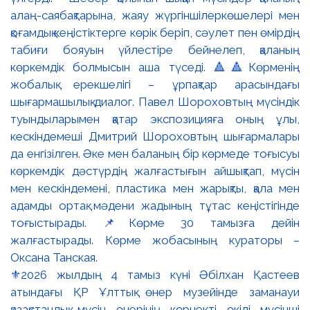
⚜️2026 жылдың 4 тамыз күні Әбілхан Қастеев
атындағы ҚР Ұлттық өнер музейінде заманауи
қазақстандық мүсін өнерінің көрнекті өкілі мүсінші