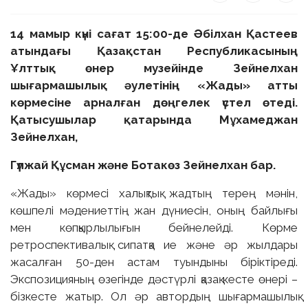
14 мамыр күні сағат 15:00-де Әбілхан Қастеев
атындағы Қазақстан Республикасының
Ұлттық өнер музейінде Зейнелхан
шығармашылық әулетінің «Жады» атты
көрмесіне арналған дөңгелек үстел өтеді.
 23 97
Қатысушылар қатарында Мұхамеджан
Зейнелхан,
Гүлжай Құсман және Ботакөз Зейнелхан бар.
«Жады» көрмесі халықтық жадтың терең мәнін,
көшпелі мәдениеттің жан дүниесін, оның байлығы
мен көпқырлылығын бейнелейді. Көрме
ретроспективалық сипатқа ие және әр жылдары
жасалған 50-ден астам туындыны біріктіреді.
Экспозицияның өзегінде дәстүрлі қазақ кесте өнері –
бізкесте жатыр. Ол әр автордың шығармашылық