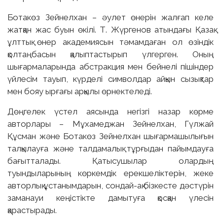
Ботакөз Зейнелхан – әулет өнерін жалғап келе
жатқан жас буын өкілі. Т. Жүргенов атындағы Қазақ
ұлттық өнер академиясын тәмамдаған ол өзіндік
қолтаңбасын қалыптастырып үлгерген. Оның
шығармаларында абстракция мен бейнелі пішіндер
үйлесім тауып, күрделі символдар айқын сызықтар
мен бояу ырғағы арқылы өрнектеледі.
Дөңгелек үстел аясында негізгі назар көрме
авторлары – Мұхамеджан Зейнелхан, Гүлжай
Құсман және Ботакөз Зейнелхан шығармашылығын
талқылауға және талдамалық тұрғыдан пайымдауға
бағытталады. Қатысушылар олардың
туындыларының көркемдік ерекшеліктерін, жеке
авторлық ұстанымдарын, сондай-ақ бізкесте дәстүрін
заманауи кеңістікте дамытуға қосқан үлесін
қарастырады.