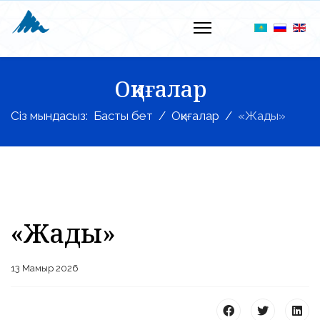
Оқиғалар
Сіз мындасыз:
Басты бет
Оқиғалар
«Жады»
«Жады»
13 Мамыр 2026